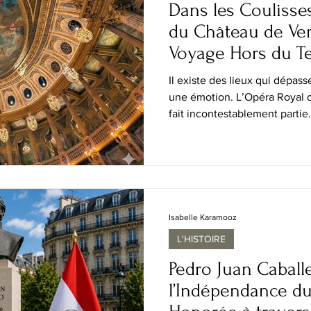
Dans les Coulisse
du Château de Vers
Voyage Hors du 
Il existe des lieux qui dépass
une émotion. L’Opéra Royal 
fait incontestablement partie
ce joyau du patrimoine franç
ouvert ses portes au public à
Ouvertes, offrant aux visiteurs
pénétrer dans les coulisses d
d’Europe. En parcourant les c
royaux, les passage
Isabelle Karamooz
L'HISTOIRE
Pedro Juan Caballe
l’Indépendance du