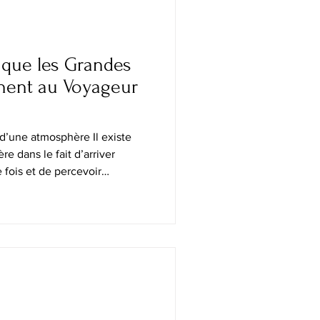
ce que les Grandes
nent au Voyageur
 d’une atmosphère Il existe
re dans le fait d’arriver
 fois et de percevoir
ière la destination. Non pas
nt pensé pour séduire les
 terrasses impeccablement
es postales, mais ce langage
nt les gens vivent réellement :
 à