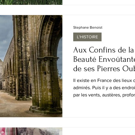
les collections extraordinaires
cartes, estampes, monnaies, 
de savoir accumulé, conservé
Rares sont
Stephane Benoist
L'HISTOIRE
Aux Confins de la 
Beauté Envoûtant
de ses Pierres Ou
Il existe en France des lieux
admirés. Puis il y a des end
par les vents, austères, prof
beauté se révèle plus lentemen
silence et l’histoire gravée d
ouest de la Bretagne, là où l
des côtes déchiquetées et o
mers tumultueuses, Penmarc