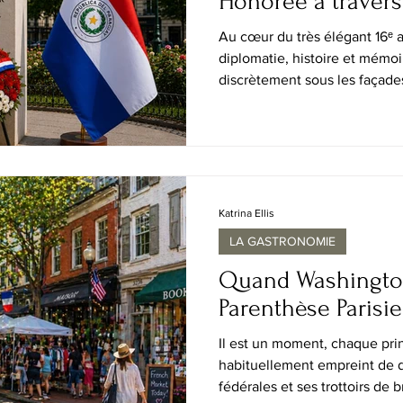
Honorée à travers 
Mémoire et le Pat
Au cœur du très élégant 16ᵉ a
diplomatie, histoire et mémoi
discrètement sous les façad
République du Paraguay a ré
anniversaire de son indépen
l’Ambassade du Paraguay en 
commémorative s’est tenue P
offrande florale a été dépo
à Pedro Juan Caballero, l’un d
Katrina Ellis
LA GASTRONOMIE
Quand Washington,
Parenthèse Parisi
Il est un moment, chaque pr
habituellement empreint de d
fédérales et ses trottoirs de b