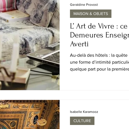
émotionnelle devenue rare d
Geraldine Provost
MAISON & OBJETS
L’ Art de Vivre : 
Demeures Enseig
Averti
Au-delà des hôtels : la quête
une forme d’intimité particuliè
quelque part pour la première
immédiatement la maison derr
le lobby d’hôtel soigneuseme
voyageurs de passage, ni les
mises en scène pour les cart
plus discret de la manière do
la patine d’un parquet ancien
Isabelle Karamooz
CULTURE