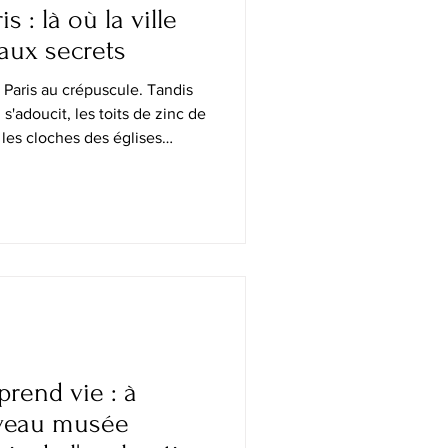
is : là où la ville
eaux secrets
à Paris au crépuscule. Tandis
 s'adoucit, les toits de zinc de
r, les cloches des églises
centenaires et la Seine reflète
spiré peintres, écrivains et
s. C'est un spectacle qui se
ant, nombreux sont les
ais pleinement. Les plus belles
prend vie : à
uveau musée