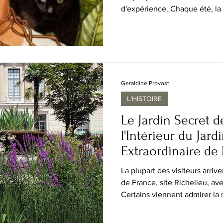
d'expérience. Chaque été, la
une immense scène culturelle
et institutions publiques rival
aux visiteurs non seulement 
véritables expériences. En 20
présente l'une de ses saisons 
ambitieuses de ces dernières
Geraldine Provost
L'HISTOIRE
Le Jardin Secret de
l'Intérieur du Jard
Extraordinaire de 
La plupart des visiteurs arriv
de France, site Richelieu, ave
Certains viennent admirer la 
la coupole vertigineuse est d
parisiens les plus photographi