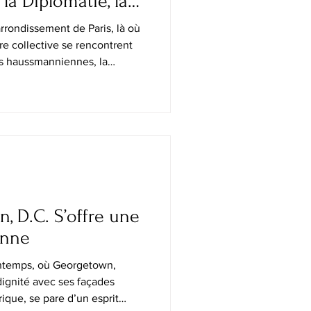
la Diplomatie, la
rimoine Culturel
rrondissement de Paris, là où
re collective se rencontrent
es haussmanniennes, la
cemment célébré le 215ᵉ
dance. Organisée par
France, la cérémonie
lace du Paraguay, où une
sée devant le monument dédié
es principaux artisans de l’
 D.C. S’offre une
enne
intemps, où Georgetown,
ignité avec ses façades
rique, se pare d’un esprit