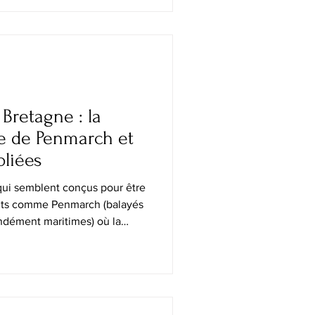
 de l'institution : manuscrits,
photographies et des siècles
s au cœur de la capitale.
Bretagne : la
e de Penmarch et
bliées
 qui semblent conçus pour être
roits comme Penmarch (balayés
ondément maritimes) où la
t, à travers le climat, le
ans la pierre. À l’extrême sud-
’Atlantique frappe sans relâche
ù les phares dominent des
h possède une densité