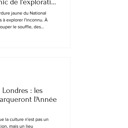
ic de l'exploration
ordure jaune du National
s à explorer l'inconnu. À
ouper le souffle, des
olutionnaires et des
magazine a inspiré des
nde avec curiosité et
t esprit d'exploration a
hington, D.C. Le 26 juin
exploration de National
 Londres : les
arqueront l'Année
e la culture n'est pas un
on, mais un lieu