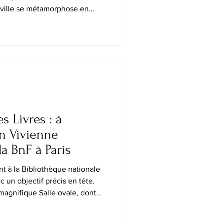
 ville se métamorphose en
 où musées, galeries, palais
isent d'ingéniosité pour offrir
des expositions, mais de
26, la capitale britannique
culturelles les plus
 années, réunissa
s Livres : à
in Vivienne
la BnF à Paris
ent à la Bibliothèque nationale
c un objectif précis en tête.
magnifique Salle ovale, dont
evenue l'un des intérieurs
és. D'autres sont attirés par