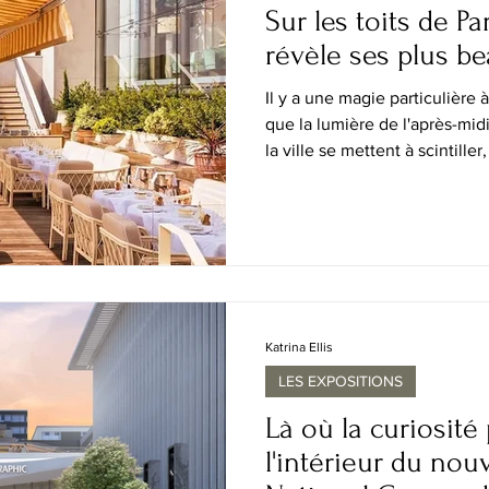
Sur les toits de Par
révèle ses plus b
Il y a une magie particulière 
que la lumière de l'après-midi
la ville se mettent à scintille
résonnent dans les quartiers 
des nuances dorées qui ont in
rêveurs depuis des génération
déploie chaque soir, et pourt
visiteurs qui ne le vivent jam
vues de
Katrina Ellis
LES EXPOSITIONS
Là où la curiosité 
l'intérieur du no