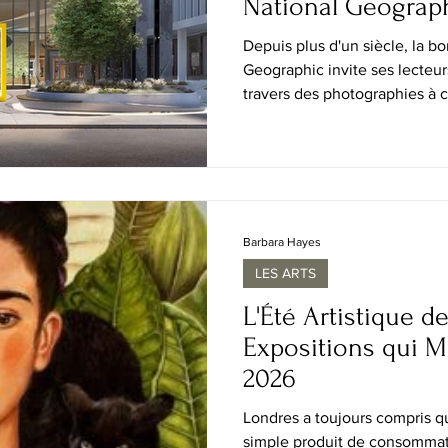
National Geograph
à Washington
Depuis plus d'un siècle, la b
Geographic invite ses lecteur
travers des photographies à c
découvertes scientifiques rév
expéditions inoubliables, le 
générations à regarder le mo
émerveillement. Désormais, ce
trouvé refuge au cœur de Was
2026, le Musée national de l'
Barbara Hayes
Geograph
LES ARTS
L'Été Artistique de
Expositions qui M
2026
Londres a toujours compris qu
simple produit de consommati