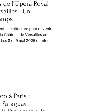
s de l’Opéra Royal
ailles : Un
Temps
ent l’architecture pour devenir
du Château de Versailles en
. Les 8 et 9 mai 2026 dernier,
ais a exceptionnellement
 l’occasion de ses Portes
 un rare privilège : celui de
e l’un des plus beaux opéras
orridors cachés, les foyers
ro à Paris :
 Paraguay