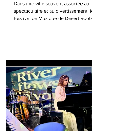
Rencontrent à Las Vegas
Dans une ville souvent associée au
spectaculaire et au divertissement, le
Festival de Musique de Desert Roots
Rising Stars construit discrètement
quelque chose de beaucoup plus
durable : un véritable écosystème
culturel où l’excellence artistique, la
transmission et l’identité créative sont
cultivées avec une rare sensibilité.
Fondé par Shakeh Ghoukasian, le
festival s’impose aujourd’hui comme
l’une des initiatives artistiques
émergentes les plus inspirantes du sud-
ouest amér