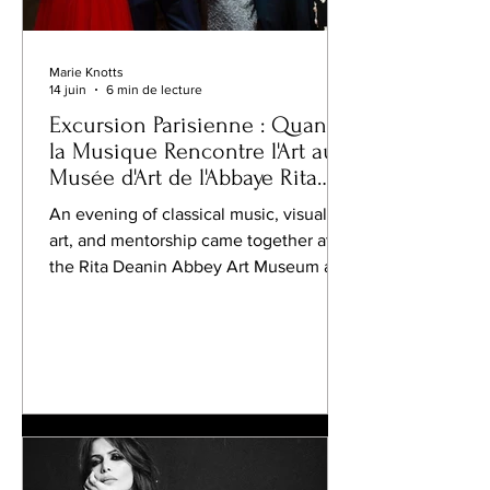
Marie Knotts
14 juin
6 min de lecture
Excursion Parisienne : Quand
la Musique Rencontre l'Art au
Musée d'Art de l'Abbaye Rita
Deanin à Las Vegas
An evening of classical music, visual
art, and mentorship came together at
the Rita Deanin Abbey Art Museum as
Desert Roots Rising Stars presented
Parisian Excursion, an immersive
cultural experience celebrating the
connection between music, creativity,
and community.