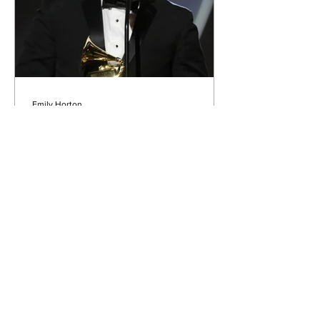
un langage total. La
Emily Horton
28 mars
3 min de lecture
Nouvel Album du Musicien
Colombien : The Art of Less -
Samuel Torres and the
Freedom of Three
Dans le paysage jazz maximaliste
d'aujourd'hui, choisir moins a quelque
chose de presque radical. Pour Samuel
Torres, musicien dont le parcours
s'étend des œuvres symphoniques aux
arrangements pour big band, le choix
de réduire sa formation à trois
instruments sur Trio Libre relève moins