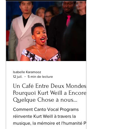
souvent présenté comme la première
grande maison de disques américaine
détenue par des Noirs. Cette
description est juste, mais
profondément incomplète. Réduire
Isabelle Karamooz
12 juil.
5 min de lecture
Un Café Entre Deux Mondes :
Pourquoi Kurt Weill a Encore
Quelque Chose à nous
Apprendre
Comment Canto Vocal Programs
réinvente Kurt Weill à travers la
musique, la mémoire et l'humanité Peu