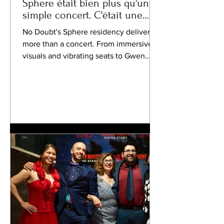
Sphere était bien plus qu'un
simple concert. C'était une
véritable machine à remonter
No Doubt's Sphere residency delivered
le temps.
more than a concert. From immersive
visuals and vibrating seats to Gwen
Stefani's magnetic stage presence, the
evening became a celebration of
music, friendship, and the nostalgia that
united an entire generation.