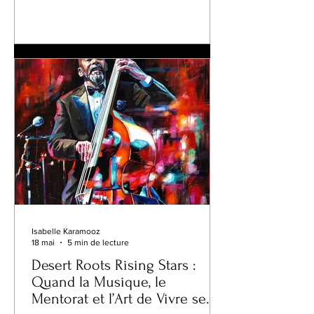
consacrées à la préservation du ladino,
cette langue judéo-espagnole séculaire
aujourd’hui considérée comme
menacée par l’UNESCO. Pourtant, l’art
de Yasmin dépasse largement la simple
préservation culturelle. À travers un
Isabelle Karamooz
18 mai
5 min de lecture
Desert Roots Rising Stars :
Quand la Musique, le
Mentorat et l’Art de Vivre se