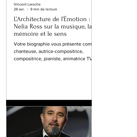
Vincent Laroche
26 avr.
9 min de lecture
L’Architecture de l’Émotion :
Nelia Ross sur la musique, la
mémoire et le sens
Votre biographie vous présente comme
chanteuse, autrice-compositrice,
compositrice, pianiste, animatrice TV,
productrice et fondatrice de Biscroma
Records LLC. Comment percevez-vous
la manière dont ces multiples rôles
artistiques nourrissent une voix ou une
mission musicale unique ? Nelia Ross :
Chaque rôle que j’ai embrassé, que ce
soit celui de chanteuse, de
compositrice, de productrice ou de
fondatrice, a approfondi ma
compréhension de la musique comme