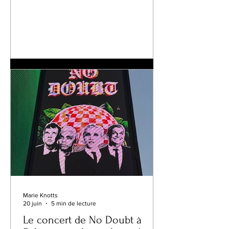
de compositeurs ont mené une vie
aussi extraordinaire et emblématique
du XXe siècle que Kurt Weill. Né en
Allemagne, marqué par le
bouillonnement artistique du Berlin de
Weimar, accueilli un temps à Paris, puis
finalement réinventé aux États-Unis
après avoir fui les persécutions nazies,
Weill a transformé chaque chapitre de
sa vie en musique. Ses œuvres ont
franchi les frontiè
Marie Knotts
20 juin
5 min de lecture
Le concert de No Doubt à