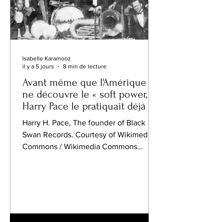
Isabelle Karamooz
il y a 5 jours
8 min de lecture
Avant même que l'Amérique
ne découvre le « soft power, »
Harry Pace le pratiquait déjà
Harry H. Pace, The founder of Black
Swan Records. Courtesy of Wikimedia
Commons / Wikimedia Commons
(Public Domain). L'histoire révèle
parfois des individus qui pressentent
l'avenir avant même que la société n'ait
trouvé les mots pour le décrire. Harry
Herbert Pace était de ceux-là.
Aujourd'hui, Black Swan Records est