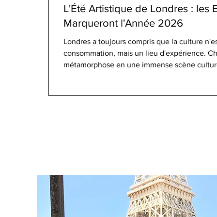
L'Été Artistique de Londres : les 
Marqueront l'Année 2026
Londres a toujours compris que la culture n'e
consommation, mais un lieu d'expérience. Cha
métamorphose en une immense scène culturell
institutions publiques rivalisent d'ingéniosité 
seulement des expositions, mais de véritable
capitale britannique présente l'une de ses sai
ambitieuses de ces dernières années, réunis