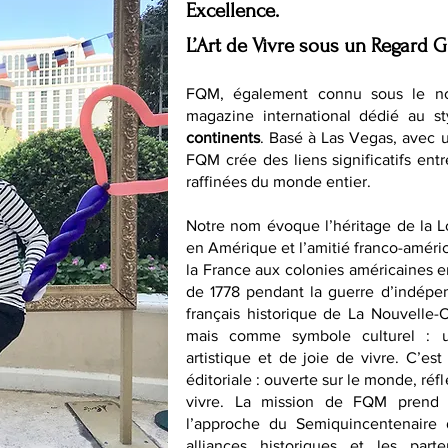
Excellence.
L’Art de Vivre sous un Regard G
FQM, également connu sous le n
magazine international dédié au st
continents
. Basé à Las Vegas, avec 
FQM crée des liens significatifs entr
raffinées du monde entier.
Notre nom évoque l’héritage de la 
en Amérique et l’amitié franco-améri
la France aux colonies américaines en 
de 1778 pendant la guerre d’indépen
français historique de La Nouvelle
mais comme symbole culturel : un
artistique et de joie de vivre. C’es
éditoriale : ouverte sur le monde, ré
vivre. La mission de FQM prend 
l’approche du Semiquincentenaire 
alliances historiques et les parte