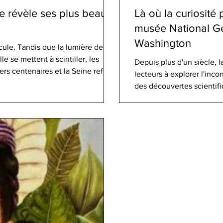
ille révèle ses plus beaux
Là où la curiosité 
musée National Ge
Washington
scule. Tandis que la lumière de
lle se mettent à scintiller, les
Depuis plus d'un siècle, 
rs centenaires et la Seine reflète
lecteurs à explorer l'inco
écrivains et rêveurs depuis des
des découvertes scientifi
 chaque soir, et pourtant,
le magazine a inspiré des
jamais pleinement. Les plus belles
émerveillement. Désormais
Washington, D.C. Le 26 ju
National Geograph