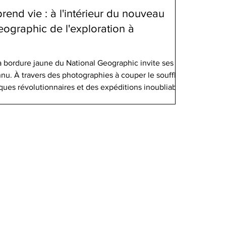
prend vie : à l'intérieur du nouveau
ographic de l'exploration à
la bordure jaune du National Geographic invite ses
nnu. À travers des photographies à couper le souffle,
ques révolutionnaires et des expéditions inoubliables,
 générations à regarder le monde avec curiosité et
, cet esprit d'exploration a trouvé refuge au cœur de
in 2026, le Musée national de l'exploration de