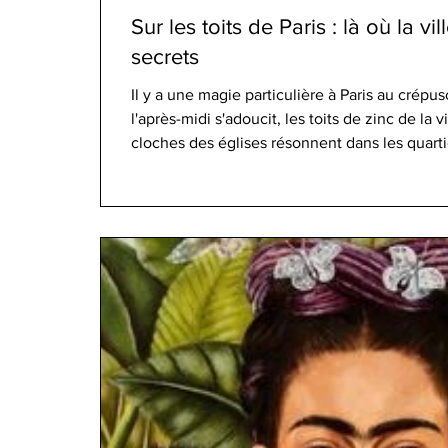
Sur les toits de Paris : là où la v
secrets
Il y a une magie particulière à Paris au crépu
l'après-midi s'adoucit, les toits de zinc de la vi
cloches des églises résonnent dans les quartie
des nuances dorées qui ont inspiré peintres, 
générations. C'est un spectacle qui se déploie
nombreux sont les visiteurs qui ne le vivent 
vues de