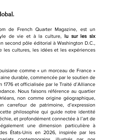
lobal.
om de French Quarter Magazine, est un
yle de vie et à la culture,
lu sur les six
un second pôle éditorial à Washington D.C.,
e les cultures, les idées et les expériences
Louisiane comme « un morceau de France »
caine durable, commencée par le soutien de
1776 et officialisée par le Traité d’Alliance
dance. Nous faisons référence au quartier
-Orléans, non comme origine géographique,
 carrefour de patrimoine, d’expression
t cette philosophie qui guide notre identité
fléchie, et profondément connectée à l’art de
également une dimension particulière à
des États-Unis en 2026, inspirée par les
nariats contemporains, illustrés par nos