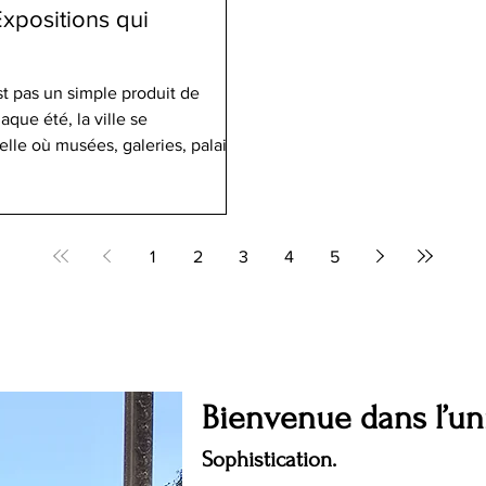
Expositions qui
st pas un simple produit de
que été, la ville se
e où musées, galeries, palais et
pour offrir aux visiteurs non
s expériences. En 2026, la
sons culturelles les plus
sa
1
2
3
4
5
Bienvenue dans l’u
Sophistication.