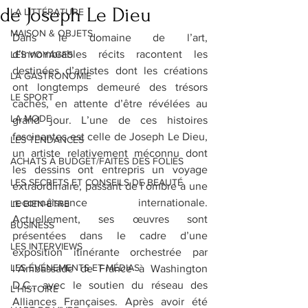
de Joseph Le Dieu
LA LITTÉRATURE
MAISON & OBJETS
Dans le domaine de l’art, 
d’innombrables récits racontent les 
LES VOYAGES
destinées d’artistes dont les créations 
LA GASTRONOMIE
ont longtemps demeuré des trésors 
LE SPORT
cachés, en attente d’être révélées au 
LA MODE
grand jour. L’une de ces histoires 
fascinantes est celle de Joseph Le Dieu, 
LES TENDANCES
un artiste relativement méconnu dont 
ACHATS À BUDGET/FAITES DES FOLIES
les dessins ont entrepris un voyage 
LES SECRETS ET CONSEILS DE BEAUTÉ
extraordinaire, passant de l’ombre à une 
reconnaissance internationale. 
LE BIEN-ÊTRE
Actuellement, ses œuvres sont 
BUSINESS
présentées dans le cadre d’une 
LES INTERVIEWS
exposition itinérante orchestrée par 
LES ÉVÉNEMENTS ET MÉDIAS
l’Ambassade de France à Washington 
D.C., avec le soutien du réseau des 
L'HISTOIRE
Alliances Françaises. Après avoir été 