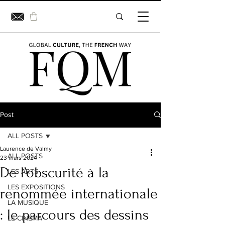
Post
ALL POSTS
Laurence de Valmy
ALL POSTS
23 mars 2024
De l’obscurité à la
LES ARTS
LES EXPOSITIONS
renommée internationale
LA MUSIQUE
: le parcours des dessins
LE CINÉMA