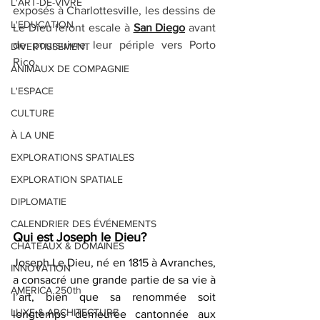
L'ART-DE-VIVRE
exposés à Charlottesville, les dessins de 
L'EDUCATION
Le Dieu feront escale à 
San Diego
 avant 
de poursuivre leur périple vers Porto 
DIVERTISSEMENT
Rico. 
ANIMAUX DE COMPAGNIE
L'ESPACE
CULTURE
À LA UNE
EXPLORATIONS SPATIALES
EXPLORATION SPATIALE
DIPLOMATIE
CALENDRIER DES ÉVÉNEMENTS
Qui est Joseph le Dieu?
CHÂTEAUX & DOMAINES
Joseph Le Dieu, né en 1815 à Avranches, 
INNOVATION
a consacré une grande partie de sa vie à 
AMERICA 250th
l’art, bien que sa renommée soit 
LUXE & ARCHITECTURE
longtemps demeurée cantonnée aux 