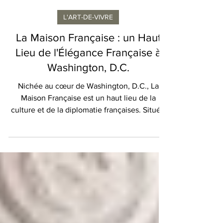
Katrina Ellis
L'ART-DE-VIVRE
La Maison Française : un Haut
Lieu de l'Élégance Française à
Washington, D.C.
Nichée au cœur de Washington, D.C., La
Maison Française est un haut lieu de la
culture et de la diplomatie françaises. Située
au 4101 Reservoir Road NW, cette élégante
demeure abrite le centre culturel de
l'ambassade de France et offre un cadre
raffiné pour une multitude d'événements
célébrant la richesse du patrimoine français.
Photo de Thuan Vo:
https://www.pexels.com/photo/united-states-
capitol-washington-d-c-united-states-8181766/