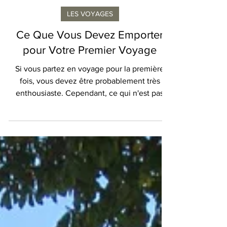
Megan Isola
LES VOYAGES
Ce Que Vous Devez Emporter
pour Votre Premier Voyage
Si vous partez en voyage pour la première
fois, vous devez être probablement très
enthousiaste. Cependant, ce qui n'est pas
très excitant, c'est de préparer votre voyage
et vos bagages. Faire ses valises peut être
stressant et peut nécessiter plus de stratégie
et de réflexion que vous ne le pensez. Si
vous vous demandez ce qu'il faut inclure
dans votre valise pour votre premier voyage,
lisez la suite pour tout ce dont vous aurez
besoin. Crédit Photo : shutterstock Ne sous-