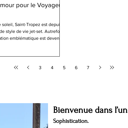
amour pour le Voyageur
soleil, Saint-Tropez est depuis
 style de vie jet-set. Autrefois
ination emblématique est devenue
ionistas et les voyageurs exigeants
 vous fera découvrir l'essence
er le souffle, ses restaurants
3
4
5
6
7
Bienvenue dans l’u
Sophistication.