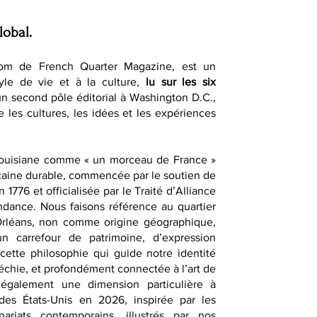
lobal.
om de French Quarter Magazine, est un
yle de vie et à la culture,
lu sur les six
un second pôle éditorial à Washington D.C.,
e les cultures, les idées et les expériences
Louisiane comme « un morceau de France »
caine durable, commencée par le soutien de
1776 et officialisée par le Traité d’Alliance
dance. Nous faisons référence au quartier
-Orléans, non comme origine géographique,
 carrefour de patrimoine, d’expression
t cette philosophie qui guide notre identité
fléchie, et profondément connectée à l’art de
également une dimension particulière à
des États-Unis en 2026, inspirée par les
nariats contemporains, illustrés par nos