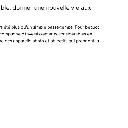
ble: donner une nouvelle vie aux
rs été plus qu'un simple passe-temps. Pour beaucoup,
accompagne d'investissements considérables en
e des appareils photo et objectifs qui prennent la
ds ? La vente de matériel photo d'occasion
écologique et économique qui gagne en popularité.
oto et objectifs d'occasion changent de mains
Cette tendance fait p