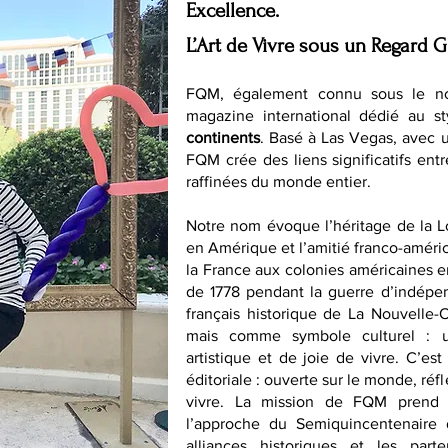
Excellence.
L’Art de Vivre sous un Regard G
FQM, également connu sous le n
magazine international dédié au st
continents
. Basé à Las Vegas, avec 
FQM crée des liens significatifs entr
raffinées du monde entier.
Notre nom évoque l’héritage de la 
en Amérique et l’amitié franco-améri
la France aux colonies américaines en 
de 1778 pendant la guerre d’indépen
français historique de La Nouvelle
mais comme symbole culturel : un
artistique et de joie de vivre. C’es
éditoriale : ouverte sur le monde, ré
vivre. La mission de FQM prend 
l’approche du Semiquincentenaire 
alliances historiques et les parte