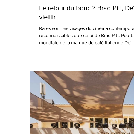
Le retour du bouc ? Brad Pitt, De'
vieillir
Rares sont les visages du cinéma contempora
reconnaissables que celui de Brad Pitt. Pour
mondiale de la marque de café italienne De'Lo
subtilement transformé. Ses cheveux sont tei
en un bouc fourni et grisonnant, le tout dans
naturelle. Ce choix est saisissant, non seulem
aussi par ce qu'il suggère : le bouc,