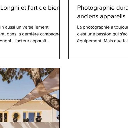
Longhi et l'art de bien
Photographie dura
anciens appareils
in aussi universellement
La photographie a toujou
tant, dans la dernière campagne
c'est une passion qui s'
nghi , l'acteur apparaît
équipement. Mais que fair
ntés d'argent, sa barbe s'est muée
poussière dans nos placar
 une allure décontractée et
représente une solution 
ent par son authenticité, mais
De nombreux appareils ph
chaque année en France. 