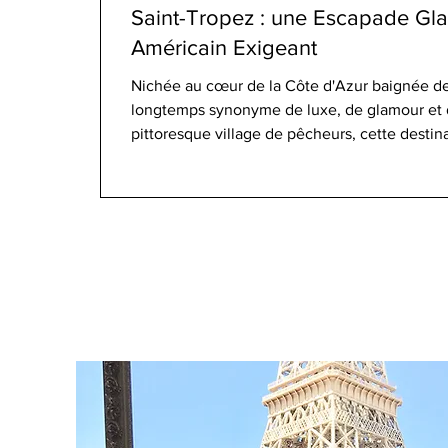
Saint-Tropez : une Escapade Gl
Américain Exigeant
Nichée au cœur de la Côte d'Azur baignée de 
longtemps synonyme de luxe, de glamour et de
pittoresque village de pêcheurs, cette dest
un havre de paix pour les célébrités, les fash
en quête d'un petit coin de paradis. Ce guide
même de Saint-Tropez, avec ses plages à coup
exclusifs et sa vi