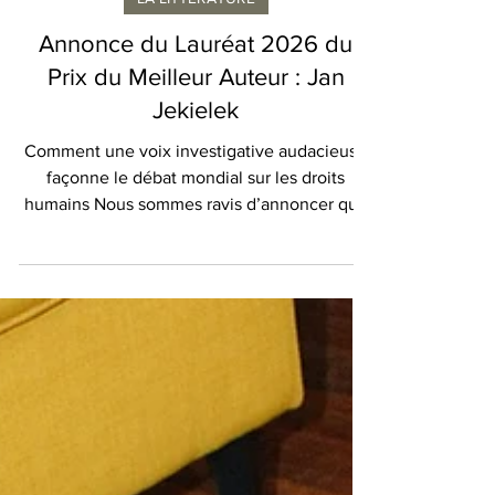
Isabelle Karamooz
LA LITTÉRATURE
Annonce du Lauréat 2026 du
Prix du Meilleur Auteur : Jan
Jekielek
Comment une voix investigative audacieuse
façonne le débat mondial sur les droits
humains Nous sommes ravis d’annoncer que
le titre de Meilleur Auteur de l’Année 2026 a
été attribué au journaliste exceptionnel Jan
Jekielek. Son nouveau livre, Killed to Order, a
suscité une attention considérable grâce à
son enquête sans compromis sur l’un des
abus des droits humains les plus choquants
supposés de notre époque. Le 16 mars 2026,
l’événement de lancement de Killed to Order