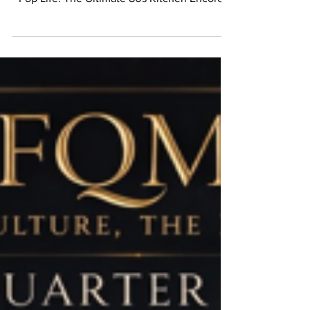
bring 80s nostalgia back to Las Vegas with
Pop Life: The Ultimate 80s Kitchen Encore.
From Stranger Things to signature recipes,
the cookbook blends music, culture, and
modern flavor in a new generation moment.