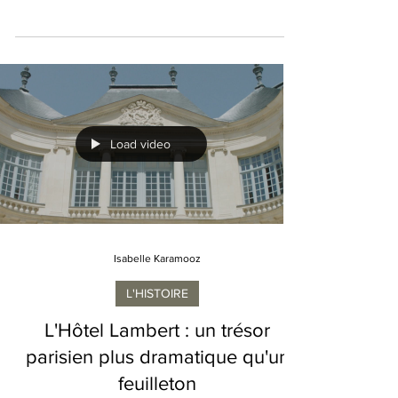
Je pense que c'est sous le règne de Louis
XIV que sont principalement aménagés les
bosquets. Ils furent ensuite transformés pour
certains sous Louis XVI et Louis XVIII. Que
sont advenus aujourd'hui les 14 bosquets
d'origine imaginés par André Le Nôtre alors
âgé de 48 ans à l'époque ? Dans les jardins
de Versailles, deux premiers bosquets furent
aménagés durant le règne de Louis XIII, en
1639. Quatorze autres furent ajoutés par Louis
Load video
XIV de 1663 à 1686, mais plusieurs changère
Isabelle Karamooz
L'HISTOIRE
L'Hôtel Lambert : un trésor