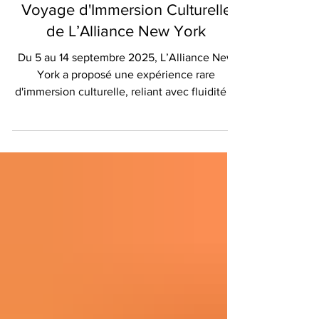
De Montpellier à Manhattan : Le
Voyage d'Immersion Culturelle
de L’Alliance New York
Du 5 au 14 septembre 2025, L’Alliance New
York a proposé une expérience rare
d'immersion culturelle, reliant avec fluidité la
beauté historique de Montpellier à l’esprit
français vibrant qui anime Manhattan. Pour
ceux qui rêvent d’approfondir leur
connaissance de la langue et de la culture
françaises, ce programme de 9 jours a
brillamment démontré toute la richesse d’un
tel parcours. L’aventure a débuté à
Montpellier, l’une des villes les plus
pittoresques de France. Les part