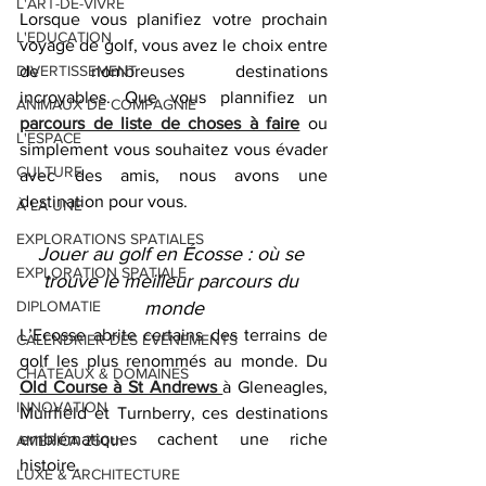
L'ART-DE-VIVRE
Lorsque vous planifiez votre prochain 
L'EDUCATION
voyage de golf, vous avez le choix entre 
DIVERTISSEMENT
de nombreuses destinations 
incroyables. Que vous plannifiez un 
ANIMAUX DE COMPAGNIE
parcours de liste de choses à faire
 ou 
L'ESPACE
simplement vous souhaitez vous évader 
CULTURE
avec des amis, nous avons une 
destination pour vous.
À LA UNE
EXPLORATIONS SPATIALES
Jouer au golf en Écosse : où se 
EXPLORATION SPATIALE
trouve le meilleur parcours du 
DIPLOMATIE
monde
L’Ecosse abrite certains des terrains de 
CALENDRIER DES ÉVÉNEMENTS
golf les plus renommés au monde. Du 
CHÂTEAUX & DOMAINES
Old Course à St Andrews 
à Gleneagles, 
INNOVATION
Muirfield et Turnberry, ces destinations 
emblématiques cachent une riche 
AMERICA 250th
histoire.
LUXE & ARCHITECTURE