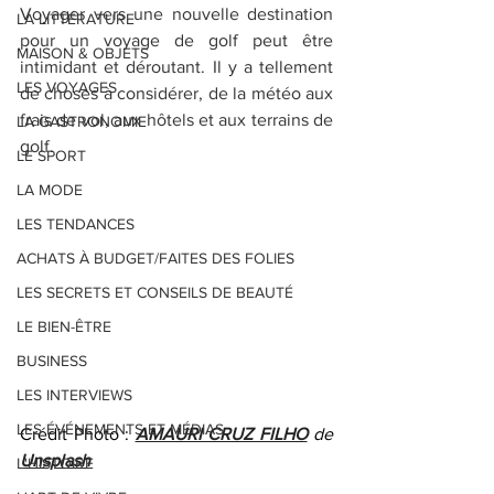
Voyager vers une nouvelle destination 
LA LITTÉRATURE
pour un voyage de golf peut être 
MAISON & OBJETS
intimidant et déroutant. Il y a tellement 
LES VOYAGES
de choses à considérer, de la météo aux 
frais de vol, aux hôtels et aux terrains de 
LA GASTRONOMIE
golf.
LE SPORT
LA MODE
LES TENDANCES
ACHATS À BUDGET/FAITES DES FOLIES
LES SECRETS ET CONSEILS DE BEAUTÉ
LE BIEN-ÊTRE
BUSINESS
LES INTERVIEWS
LES ÉVÉNEMENTS ET MÉDIAS
Crédit Photo : 
AMAURI CRUZ FILHO
 de 
Unsplash
L'HISTOIRE