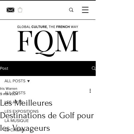
Post
ALL POSTS
Iris Warren
ALL POSTS
9 mai 2024
Les Meilleures
LES ARTS
LES EXPOSITIONS
Destinations de Golf pour
LA MUSIQUE
les Voyageurs
LE CINÉMA