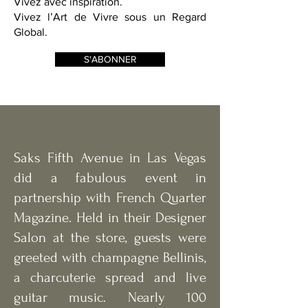
Vivez avec beauté.
Vivez avec inspiration.
Vivez l’Art de Vivre sous un Regard
Global.
S'ABONNER
Saks Fifth Avenue in Las Vegas
did a fabulous event in
partnership with French Quarter
Magazine. Held in their Designer
Salon at the store, guests were
greeted with champagne Bellinis,
a charcuterie spread and live