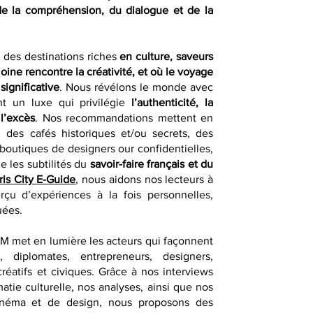
de la compréhension, du dialogue et de la
r des destinations riches
en culture, saveurs
moine rencontre la créativité, et où le voyage
significative
. Nous révélons le monde avec
nt un luxe qui privilégie
l’authenticité, la
 l’excès
. Nos recommandations mettent en
 des cafés historiques et/ou secrets, des
 boutiques de designers our confidentielles,
e les subtilités du
savoir-faire français et du
ris City E-Guide
, nous aidons nos lecteurs à
erçu d’expériences à la fois personnelles,
uées.
QM met en lumière les acteurs qui façonnent
, diplomates, entrepreneurs, designers,
créatifs et civiques. Grâce à nos interviews
atie culturelle, nos analyses, ainsi que nos
e cinéma et de design, nous proposons des