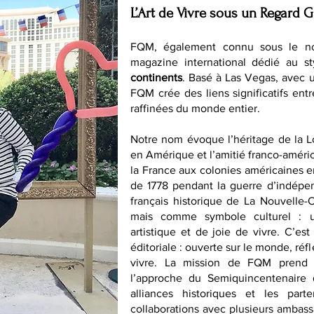
L’Art de Vivre sous un Regard G
FQM, également connu sous le n
magazine international dédié au st
continents
. Basé à Las Vegas, avec 
FQM crée des liens significatifs entr
raffinées du monde entier.
Notre nom évoque l’héritage de la 
en Amérique et l’amitié franco-améri
la France aux colonies américaines en 
de 1778 pendant la guerre d’indépen
français historique de La Nouvelle
mais comme symbole culturel : un
artistique et de joie de vivre. C’es
éditoriale : ouverte sur le monde, ré
vivre. La mission de FQM prend 
l’approche du Semiquincentenaire 
alliances historiques et les parte
collaborations avec plusieurs ambas