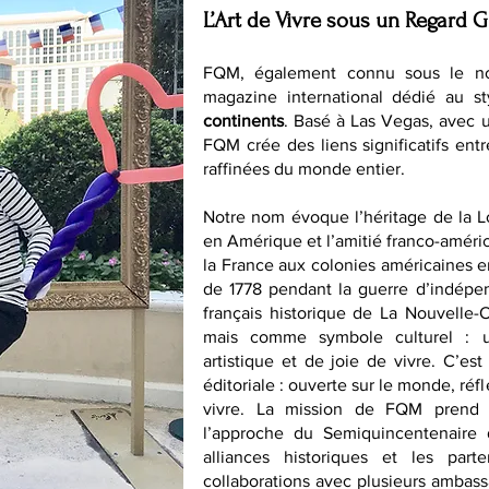
L’Art de Vivre sous un Regard G
FQM, également connu sous le n
magazine international dédié au st
continents
. Basé à Las Vegas, avec 
FQM crée des liens significatifs entr
raffinées du monde entier.
Notre nom évoque l’héritage de la 
en Amérique et l’amitié franco-améri
la France aux colonies américaines en 
de 1778 pendant la guerre d’indépen
français historique de La Nouvelle
mais comme symbole culturel : un
artistique et de joie de vivre. C’es
éditoriale : ouverte sur le monde, ré
vivre. La mission de FQM prend 
l’approche du Semiquincentenaire 
alliances historiques et les parte
collaborations avec plusieurs ambas