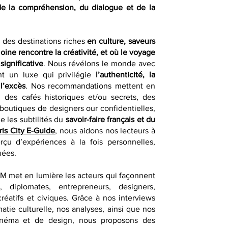
de la compréhension, du dialogue et de la
r des destinations riches
en culture, saveurs
moine rencontre la créativité, et où le voyage
significative
. Nous révélons le monde avec
nt un luxe qui privilégie
l’authenticité, la
 l’excès
. Nos recommandations mettent en
 des cafés historiques et/ou secrets, des
 boutiques de designers our confidentielles,
e les subtilités du
savoir-faire français et du
ris City E-Guide
, nous aidons nos lecteurs à
erçu d’expériences à la fois personnelles,
uées.
QM met en lumière les acteurs qui façonnent
, diplomates, entrepreneurs, designers,
créatifs et civiques. Grâce à nos interviews
atie culturelle, nos analyses, ainsi que nos
e cinéma et de design, nous proposons des