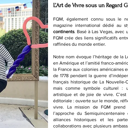
L’Art de Vivre sous un Regard G
FQM, également connu sous le n
magazine international dédié au st
continents
. Basé à Las Vegas, avec 
FQM crée des liens significatifs entr
raffinées du monde entier.
Notre nom évoque l’héritage de la 
en Amérique et l’amitié franco-améri
la France aux colonies américaines en 
de 1778 pendant la guerre d’indépen
français historique de La Nouvelle
mais comme symbole culturel : un
artistique et de joie de vivre. C’es
éditoriale : ouverte sur le monde, ré
vivre. La mission de FQM prend 
l’approche du Semiquincentenaire 
alliances historiques et les parte
collaborations avec plusieurs ambas