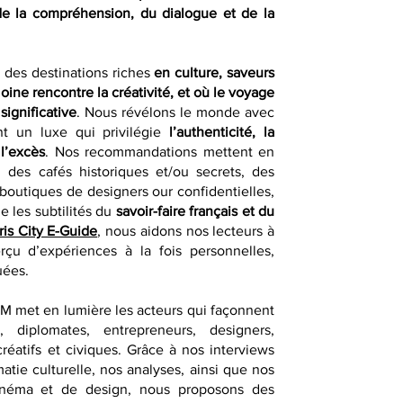
de la compréhension, du dialogue et de la
r des destinations riches
en culture, saveurs
moine rencontre la créativité, et où le voyage
significative
. Nous révélons le monde avec
nt un luxe qui privilégie
l’authenticité, la
 l’excès
. Nos recommandations mettent en
 des cafés historiques et/ou secrets, des
 boutiques de designers our confidentielles,
e les subtilités du
savoir-faire français et du
ris City E-Guide
, nous aidons nos lecteurs à
erçu d’expériences à la fois personnelles,
uées.
QM met en lumière les acteurs qui façonnent
, diplomates, entrepreneurs, designers,
créatifs et civiques. Grâce à nos interviews
atie culturelle, nos analyses, ainsi que nos
e cinéma et de design, nous proposons des