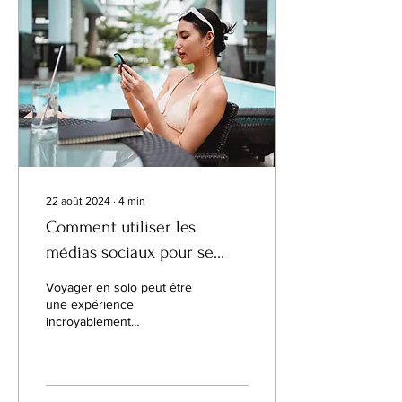
22 août 2024
∙
4
min
Comment utiliser les
médias sociaux pour se
connecter avec d'autres
Voyager en solo peut être
voyageurs solo
une expérience
incroyablement
enrichissante, offrant
liberté, découverte de soi
et possibilité d'explorer le...