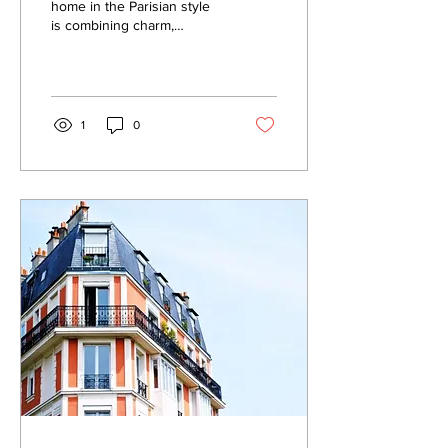
home in the Parisian style
is combining charm,
elegance, and a dash of
whimsy. Adding the correct
plants to your...
1
0