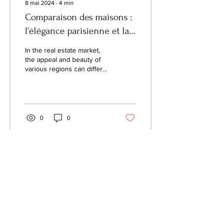
8 mai 2024
∙
4
min
Comparaison des maisons :
l’élégance parisienne et la
vie spacieuse de Brisbane
In the real estate market,
the appeal and beauty of
various regions can differ
greatly, giving rise to
distinctive features...
0
0
Voir plus
FQM