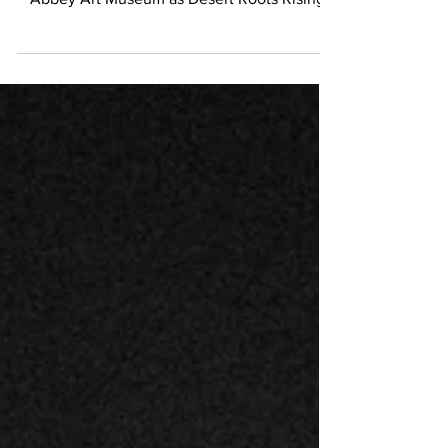
mentorship came together at the Rita Deanin
Abbey Art Museum as Desert Roots Rising
Stars presented Parisian Excursion, an
immersive cultural experience celebrating
the connection between music, creativity,
and community.