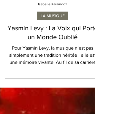
Isabelle Karamooz
LA MUSIQUE
Yasmin Levy : La Voix qui Porte
un Monde Oublié
Pour Yasmin Levy, la musique n’est pas
simplement une tradition héritée ; elle est
une mémoire vivante. Au fil de sa carrière
internationale, la chanteuse et auteure-
compositrice de renommée mondiale est
devenue l’une des plus importantes voix
contemporaines consacrées à la préservation
du ladino, cette langue judéo-espagnole
séculaire aujourd’hui considérée comme
menacée par l’UNESCO. Pourtant, l’art de