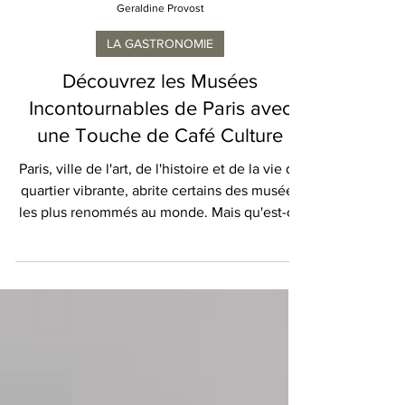
Geraldine Provost
LA GASTRONOMIE
Découvrez les Musées
Incontournables de Paris avec
une Touche de Café Culture
Paris, ville de l'art, de l'histoire et de la vie de
quartier vibrante, abrite certains des musées
les plus renommés au monde. Mais qu'est-ce
qui rend une visite au musée encore plus
mémorable ? Un café où les visiteurs peuvent
faire une pause, réfléchir et profiter d'un café
ou d'une pâtisserie. Imaginez-vous
déambuler à travers les chefs-d'œuvre de
Monet, Rodin et Picasso, puis prendre une