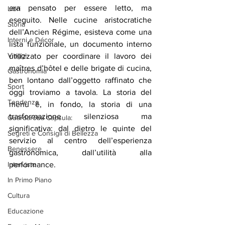
era pensato per essere letto, ma 
Libri
eseguito. Nelle cucine aristocratiche 
Storia
dell’Ancien Régime, esisteva come una 
Interni e Décor
lista funzionale, un documento interno 
Viaggi
utilizzato per coordinare il lavoro dei 
maîtres d’hôtel e delle brigate di cucina, 
Gastronomia
ben lontano dall’oggetto raffinato che 
Sport
oggi troviamo a tavola. La storia del 
Tendenze
menu è, in fondo, la storia di una 
trasformazione silenziosa ma 
Guardaroba Capsula:
significativa: dal dietro le quinte del 
Segreti e Consigli di Bellezza
servizio al centro dell’esperienza 
Benessere
gastronomica, dall’utilità alla 
Interviste
performance.
In Primo Piano
Cultura
Educazione