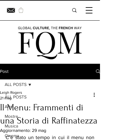
Post
ALL POSTS
Leigh Rogers
ALL POSTS
21 mag
Il Menu: Frammenti di
Arte
Mostre
una Storia di Raffinatezza
Musica
Aggiornamento:
29 mag
Cinema
C’è stato un tempo in cui il menu non 