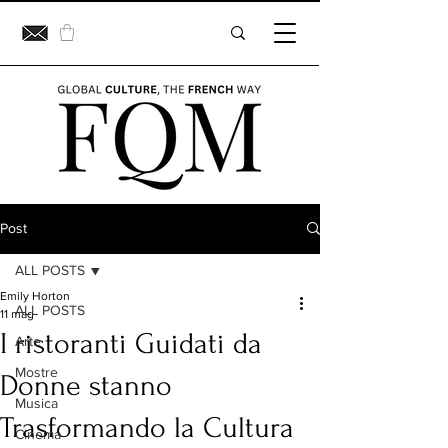
Post
ALL POSTS
Emily Horton
ALL POSTS
11 mag
I ristoranti Guidati da
Arte
Mostre
Donne stanno
Musica
Trasformando la Cultura
Cinema