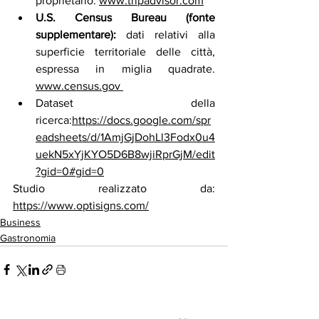
proprietario
. 
www.tripadvisor.com
U.S. Census Bureau (fonte 
supplementare):
 dati relativi alla 
superficie territoriale delle città, 
espressa in miglia quadrate.
www.census.gov
Dataset della 
ricerca:
https://docs.google.com/spr
eadsheets/d/1AmjGjDohLl3Fodx0u4
uekN5xYjKYO5D6B8wjiRprGjM/edit
?gid=0#gid=0
Studio realizzato da:
https://www.optisigns.com/
Business
Gastronomia