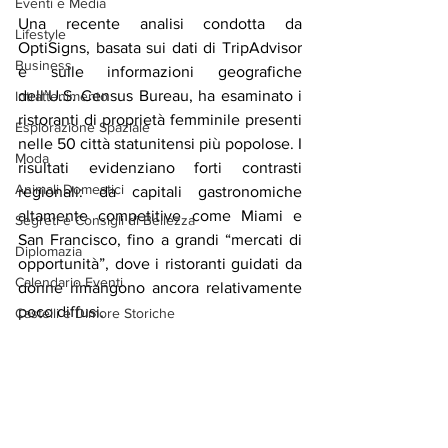
Eventi e Media
Una recente analisi condotta da 
Lifestyle
OptiSigns, basata sui dati di TripAdvisor 
Business
e sulle informazioni geografiche 
dell’U.S. Census Bureau, ha esaminato i 
Intrattenimento
ristoranti di proprietà femminile presenti 
Esplorazione Spaziale
nelle 50 città statunitensi più popolose. I 
Moda
risultati evidenziano forti contrasti 
Animali Domestici
regionali: da capitali gastronomiche 
altamente competitive come Miami e 
Segreti e Consigli di Bellezza
San Francisco, fino a grandi “mercati di 
Diplomazia
opportunità”, dove i ristoranti guidati da 
Calendario Eventi
donne rimangono ancora relativamente 
poco diffusi.
Castelli e Dimore Storiche