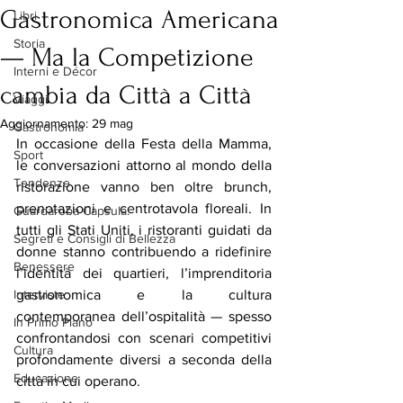
Gastronomica Americana
Libri
Storia
— Ma la Competizione
Interni e Décor
cambia da Città a Città
Viaggi
Aggiornamento:
29 mag
Gastronomia
In occasione della Festa della Mamma, 
Sport
le conversazioni attorno al mondo della 
Tendenze
ristorazione vanno ben oltre brunch, 
prenotazioni e centrotavola floreali. In 
Guardaroba Capsula:
tutti gli Stati Uniti, i ristoranti guidati da 
Segreti e Consigli di Bellezza
donne stanno contribuendo a ridefinire 
Benessere
l’identità dei quartieri, l’imprenditoria 
Interviste
gastronomica e la cultura 
contemporanea dell’ospitalità — spesso 
In Primo Piano
confrontandosi con scenari competitivi 
Cultura
profondamente diversi a seconda della 
Educazione
città in cui operano.