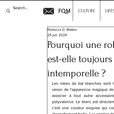
FQM
CULTURE
LIFE
Rebecca D. Walker
25 juil. 2024
Pourquoi une ro
est-elle toujour
intemporelle ?
Les robes de bal blanches sont le
raison de l'apparence magique de l
associer à tout autre accessoi
polyvalence. Le blanc est directeme
c'est une couleur exquise qui c
éternellement belle. Les soirées da