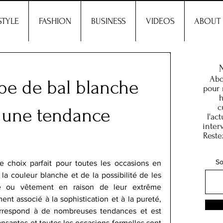
STYLE
FASHION
BUSINESS
VIDEOS
ABOUT
Abo
be de bal blanche
pour 
h
c
s une tendance
l'ac
inter
Reste
So
 choix parfait pour toutes les occasions en 
a couleur blanche et de la possibilité de les 
re ou vêtement en raison de leur extrême 
nt associé à la sophistication et à la pureté, 
orrespond à de nombreuses tendances et est 
nsantes et toutes les occasions formelles sont 