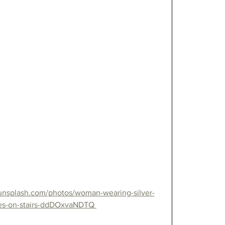
/unsplash.com/photos/woman-wearing-silver-
oes-on-stairs-ddDOxvaNDTQ 