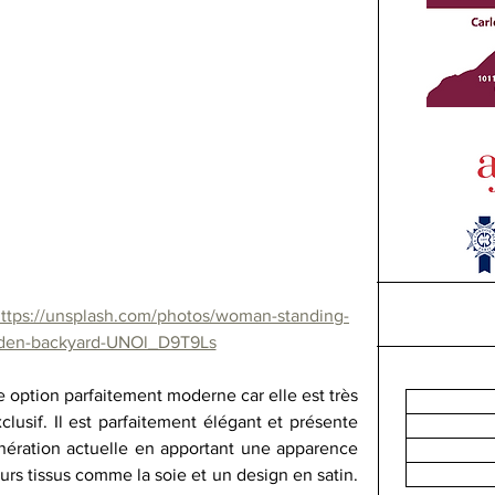
ttps://unsplash.com/photos/woman-standing-
den-backyard-UNOl_D9T9Ls
 option parfaitement moderne car elle est très 
lusif. Il est parfaitement élégant et présente 
ération actuelle en apportant une apparence 
urs tissus comme la soie et un design en satin. 