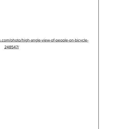
s.com/photo/high-angle-view-of-people-on-bicycle-
248547/