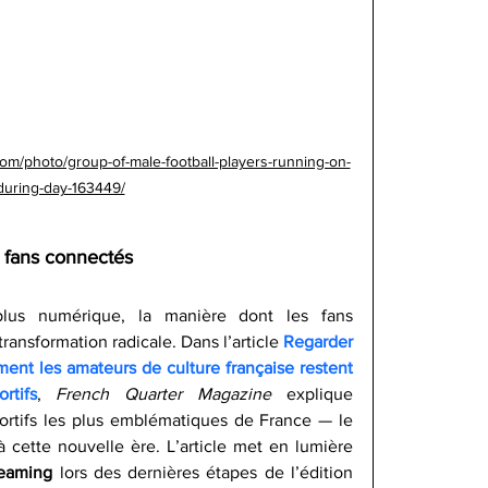
om/photo/group-of-male-football-players-running-on-
-during-day-163449/
 fans connectés
s numérique, la manière dont les fans 
ansformation radicale. Dans l’article 
Regarder 
ent les amateurs de culture française restent 
tifs
, 
French Quarter Magazine
 explique 
tifs les plus emblématiques de France — le 
 cette nouvelle ère. L’article met en lumière 
reaming
 lors des dernières étapes de l’édition 