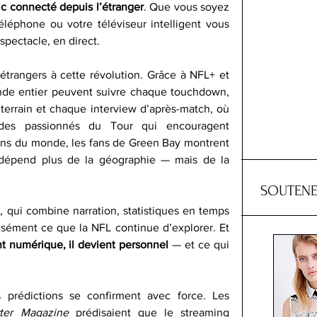
ic connecté depuis l’étranger
. Que vous soyez 
léphone ou votre téléviseur intelligent vous 
pectacle, en direct.
étrangers à cette révolution. Grâce à NFL+ et 
de entier peuvent suivre chaque touchdown, 
rrain et chaque interview d’après-match, où 
 des passionnés du Tour qui encouragent 
oins du monde, les fans de Green Bay montrent 
 dépend plus de la géographie — mais de la 
SOUTENE
, qui combine narration, statistiques en temps 
isément ce que la NFL continue d’explorer. Et 
t numérique, il devient personnel
 — et ce qui 
s prédictions se confirment avec force. Les 
ter Magazine 
prédisaient que le streaming 