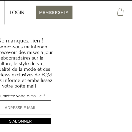
LOGIN
MEMBERSHIP
Ne manquez rien !
nnez-vous maintenant
recevoir des mises à jour
ebdomadaires sur la
ulture, le style de vie,
tualité de la mode et des
views exclusives de FQM.
z informé et embellissez
votre boîte mail !
umettez votre e-mail ici
S'ABONNER