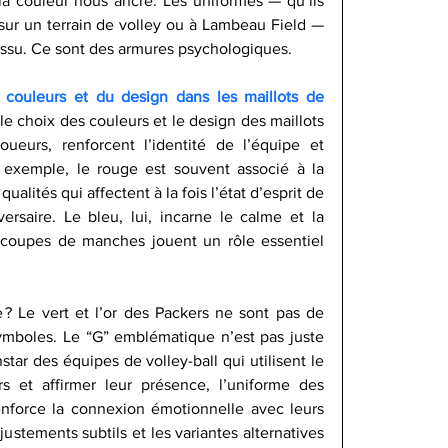
la couleur nous ancre. Les uniformes — qu’ils 
sur un terrain de volley ou à Lambeau Field — 
issu. Ce sont des armures psychologiques.
s couleurs et du design dans les maillots de 
 choix des couleurs et le design des maillots 
ueurs, renforcent l’identité de l’équipe et 
r exemple, le rouge est souvent associé à la 
ualités qui affectent à la fois l’état d’esprit de 
versaire. Le bleu, lui, incarne le calme et la 
 coupes de manches jouent un rôle essentiel 
? Le vert et l’or des Packers ne sont pas de 
mboles. Le “G” emblématique n’est pas juste 
nstar des équipes de volley-ball qui utilisent le 
s et affirmer leur présence, l’uniforme des 
renforce la connexion émotionnelle avec leurs 
ajustements subtils et les variantes alternatives 