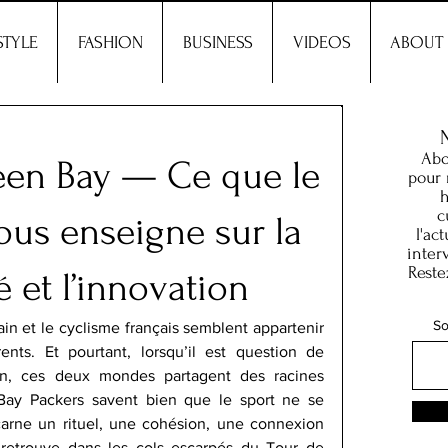
STYLE
FASHION
BUSINESS
VIDEOS
ABOUT
Abo
een Bay — Ce que le
pour 
h
c
ous enseigne sur la
l'ac
inter
Reste
té et l’innovation
So
in et le cyclisme français semblent appartenir 
nts. Et pourtant, lorsqu’il est question de 
ion, ces deux mondes partagent des racines 
ay Packers savent bien que le sport ne se 
ncarne un rituel, une cohésion, une connexion 
etrouve dans les cols escarpés du Tour de 