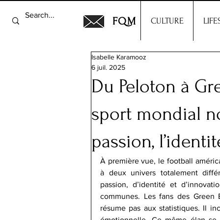
FQM
CULTURE
LIFE
Isabelle Karamooz
6 juil. 2025
Du Peloton à Gr
sport mondial n
passion, l’identi
À première vue, le football américa
à deux univers totalement différe
passion, d’identité et d’innovat
communes. Les fans des Green B
résume pas aux statistiques. Il i
émotionnelle. Ce même élan se r