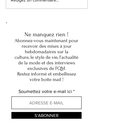
La science du goût :
Au-delà des frontiè
Rédigez un commentaire...
comment Fabrice Guinchard
comment vingt-hu
réinvente la gastronomie
passées à l'étrang
française, une innovation à
inspiré une femm
la fois
connecter le mond
avec Le Bottin Mo
Ne manquez rien !
Abonnez-vous maintenant pour
recevoir des mises à jour
hebdomadaires sur la
culture, le style de vie, l'actualité
de la mode et des interviews
exclusives de FQM.
Restez informé et embellissez
votre boîte mail !
Soumettez votre e-mail ici
S'ABONNER