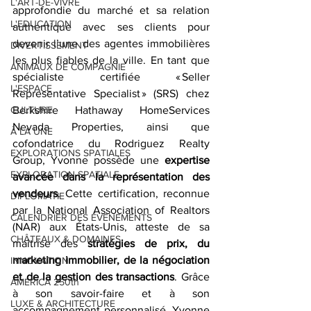
L'ART-DE-VIVRE
approfondie du marché et sa relation 
L'EDUCATION
authentique avec ses clients pour 
devenir l’une des agentes immobilières 
DIVERTISSEMENT
les plus fiables de la ville. En tant que 
ANIMAUX DE COMPAGNIE
spécialiste certifiée « Seller 
L'ESPACE
Representative Specialist » (SRS) chez 
CULTURE
Berkshire Hathaway HomeServices 
Nevada Properties, ainsi que 
À LA UNE
cofondatrice du Rodriguez Realty 
EXPLORATIONS SPATIALES
Group, Yvonne possède une 
expertise 
EXPLORATION SPATIALE
avancée dans la représentation des 
vendeurs
. Cette certification, reconnue 
DIPLOMATIE
par la National Association of Realtors 
CALENDRIER DES ÉVÉNEMENTS
(NAR) aux États-Unis, atteste de sa 
CHÂTEAUX & DOMAINES
maîtrise des 
stratégies de prix, du 
marketing immobilier, de la négociation 
INNOVATION
et de la gestion des transactions
. Grâce 
AMERICA 250th
à son savoir-faire et à son 
LUXE & ARCHITECTURE
accompagnement personnalisé, Yvonne 