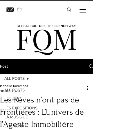
Post
ALL POSTS
Isabelle Karamooz
ALL POSTS
30 oct. 2025
Les Rêves n’ont pas de
LES ARTS
LES EXPOSITIONS
Frontières : L’Univers de
LA MUSIQUE
l’Agente Immobilière
LE CINÉMA