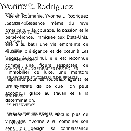
Yvonne L. Rodriguez
LA LITTÉRATURE
MAISON & OBJETS
Née en Roumanie, Yvonne L. Rodriguez 
incarne l’essence même du rêve 
LES VOYAGES
américain — le courage, la passion et la 
LA GASTRONOMIE
persévérance. Immigrée aux États-Unis, 
LE SPORT
elle a su bâtir une vie empreinte de 
LA MODE
réussite, d’élégance et de cœur à Las 
Vegas. Aujourd’hui, elle est reconnue 
LES TENDANCES
comme une figure respectée de 
ACHATS À BUDGET/FAITES DES FOLIES
l’immobilier de luxe, une mentore 
LES SECRETS ET CONSEILS DE BEAUTÉ
inspirante pour les nouveaux agents, et 
un symbole de ce que l’on peut 
LE BIEN-ÊTRE
accomplir grâce au travail et à la 
BUSINESS
détermination.
LES INTERVIEWS
LES ÉVÉNEMENTS ET MÉDIAS
Installée à Las Vegas depuis plus de 
vingt ans, Yvonne a su combiner son 
L'HISTOIRE
sens du design, sa connaissance 