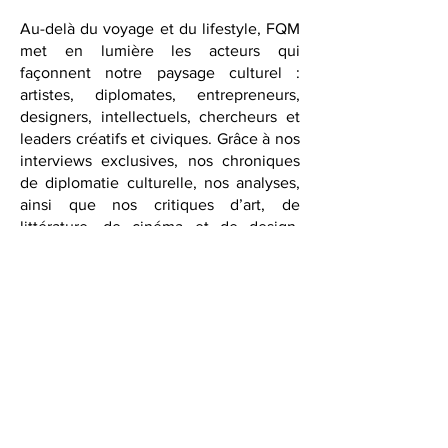
distinguées.
Au-delà du voyage et du lifestyle, FQM
met en lumière les acteurs qui
façonnent notre paysage culturel :
artistes, diplomates, entrepreneurs,
designers, intellectuels, chercheurs et
leaders créatifs et civiques. Grâce à nos
interviews exclusives, nos chroniques
de diplomatie culturelle, nos analyses,
ainsi que nos critiques d’art, de
littérature, de cinéma et de design,
nous proposons des perspectives qui
enrichissent et éveillent l’esprit.
Avec l’extension à Washington, D.C.,
FQM renforce son rôle de plateforme
pour la diplomatie culturelle et le
dialogue international. Notre série
Founding Circle
offre un espace sur