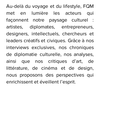
distinguées.
Au-delà du voyage et du lifestyle, FQM
met en lumière les acteurs qui
façonnent notre paysage culturel :
artistes, diplomates, entrepreneurs,
designers, intellectuels, chercheurs et
leaders créatifs et civiques. Grâce à nos
interviews exclusives, nos chroniques
de diplomatie culturelle, nos analyses,
ainsi que nos critiques d’art, de
littérature, de cinéma et de design,
nous proposons des perspectives qui
enrichissent et éveillent l’esprit.
Avec l’extension à Washington, D.C.,
FQM renforce son rôle de plateforme
pour la diplomatie culturelle et le
dialogue international. Notre série
Founding Circle
offre un espace sur