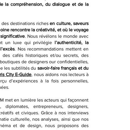
de la compréhension, du dialogue et de la
r des destinations riches
en culture, saveurs
moine rencontre la créativité, et où le voyage
significative
. Nous révélons le monde avec
nt un luxe qui privilégie
l’authenticité, la
 l’excès
. Nos recommandations mettent en
 des cafés historiques et/ou secrets, des
 boutiques de designers our confidentielles,
e les subtilités du
savoir-faire français et du
ris City E-Guide
, nous aidons nos lecteurs à
erçu d’expériences à la fois personnelles,
uées.
QM met en lumière les acteurs qui façonnent
, diplomates, entrepreneurs, designers,
créatifs et civiques. Grâce à nos interviews
atie culturelle, nos analyses, ainsi que nos
e cinéma et de design, nous proposons des