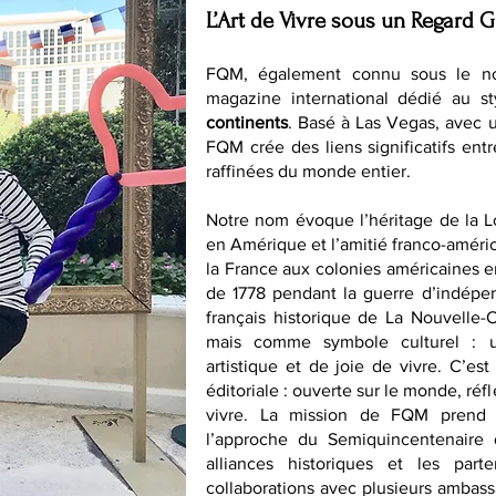
L’Art de Vivre sous un Regard G
FQM, également connu sous le n
magazine international dédié au st
continents
. Basé à Las Vegas, avec 
FQM crée des liens significatifs entr
raffinées du monde entier.
Notre nom évoque l’héritage de la 
en Amérique et l’amitié franco-améri
la France aux colonies américaines en 
de 1778 pendant la guerre d’indépen
français historique de La Nouvelle
mais comme symbole culturel : un
artistique et de joie de vivre. C’es
éditoriale : ouverte sur le monde, ré
vivre. La mission de FQM prend 
l’approche du Semiquincentenaire 
alliances historiques et les parte
collaborations avec plusieurs ambas