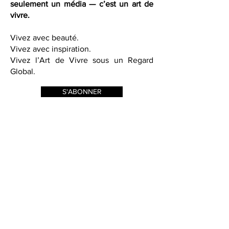
French Quarter Magazine n’est pas
seulement un média — c’est un art de
vivre.
Vivez avec beauté.
Vivez avec inspiration.
Vivez l’Art de Vivre sous un Regard
Global.
S'ABONNER
Saks Fifth Avenue in Las Vegas
did a fabulous event in
partnership with French Quarter
Magazine. Held in their Designer