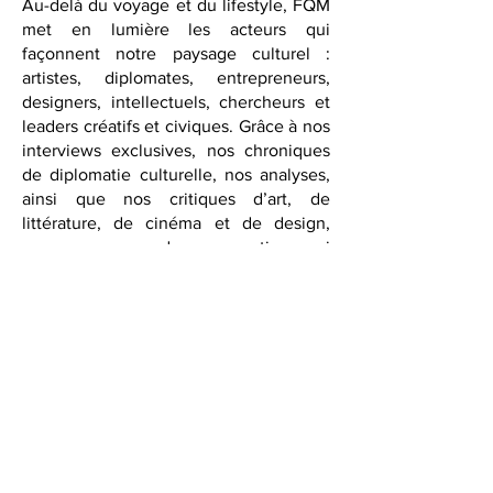
Au-delà du voyage et du lifestyle, FQM
met en lumière les acteurs qui
façonnent notre paysage culturel :
artistes, diplomates, entrepreneurs,
designers, intellectuels, chercheurs et
leaders créatifs et civiques. Grâce à nos
interviews exclusives, nos chroniques
de diplomatie culturelle, nos analyses,
ainsi que nos critiques d’art, de
littérature, de cinéma et de design,
nous proposons des perspectives qui
enrichissent et éveillent l’esprit.
Avec l’extension à Washington, D.C.,
FQM renforce son rôle de plateforme
pour la diplomatie culturelle et le
dialogue international. Notre série
Founding Circle
offre un espace sur
invitation uniquement pour les