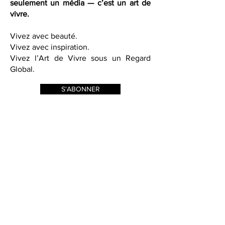
French Quarter Magazine n’est pas
seulement un média — c’est un art de
vivre.
Vivez avec beauté.
Vivez avec inspiration.
Vivez l’Art de Vivre sous un Regard
Global.
S'ABONNER
Saks Fifth Avenue in Las Vegas
did a fabulous event in
partnership with French Quarter
Magazine. Held in their Designer