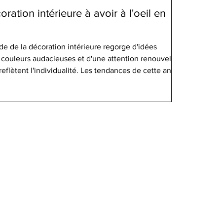
ation intérieure à avoir à l'oeil en
e de la décoration intérieure regorge d'idées
 couleurs audacieuses et d'une attention renouvelée à
reflètent l'individualité. Les tendances de cette année
hétique : elles visent à créer des environnements qui
ynamisent. Que vous prévoyiez une rénovation
herchiez simplement un rafraîchissement rapide, ces