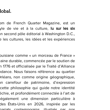
lobal.
om de French Quarter Magazine, est un
yle de vie et à la culture,
lu sur les six
un second pôle éditorial à Washington D.C.,
e les cultures, les idées et les expériences
Louisiane comme « un morceau de France »
caine durable, commencée par le soutien de
1776 et officialisée par le Traité d’Alliance
dance. Nous faisons référence au quartier
-Orléans, non comme origine géographique,
 carrefour de patrimoine, d’expression
t cette philosophie qui guide notre identité
fléchie, et profondément connectée à l’art de
également une dimension particulière à
des États-Unis en 2026, inspirée par les
nariats contemporains, illustrés par nos