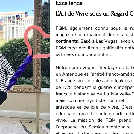
Excellence.
L’Art de Vivre sous un Regard G
FQM, également connu sous le n
magazine international dédié au st
continents
. Basé à Las Vegas, avec 
FQM crée des liens significatifs entr
raffinées du monde entier.
Notre nom évoque l’héritage de la 
en Amérique et l’amitié franco-améri
la France aux colonies américaines en 
de 1778 pendant la guerre d’indépen
français historique de La Nouvelle
mais comme symbole culturel : un
artistique et de joie de vivre. C’es
éditoriale : ouverte sur le monde, ré
vivre. La mission de FQM prend 
l’approche du Semiquincentenaire 
alliances historiques et les parte