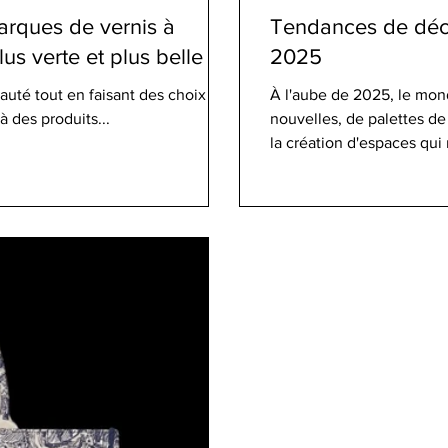
arques de vernis à
Tendances de décor
us verte et plus belle
2025
auté tout en faisant des choix
À l'aube de 2025, le mond
 des produits...
nouvelles, de palettes de
la création d'espaces qui 
ne se limitent pas à l'est
inspirent, apaisent et d
complète ou que vous rec
tendances vous guideron