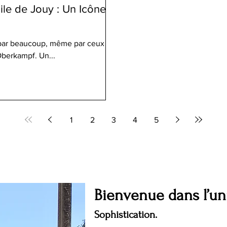
ile de Jouy : Un Icône
e par beaucoup, même par ceux qui
Oberkampf. Un...
1
2
3
4
5
Bienvenue dans l’u
Sophistication.