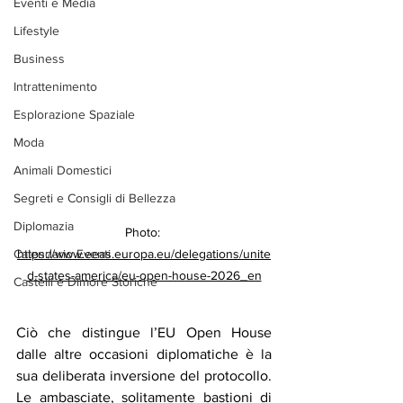
Eventi e Media
Lifestyle
Business
Intrattenimento
Esplorazione Spaziale
Moda
Animali Domestici
Segreti e Consigli di Bellezza
Diplomazia
Photo: 
https://www.eeas.europa.eu/delegations/unite
Calendario Eventi
d-states-america/eu-open-house-2026_en
Castelli e Dimore Storiche
Ciò che distingue l’EU Open House 
dalle altre occasioni diplomatiche è la 
sua deliberata inversione del protocollo. 
Le ambasciate, solitamente bastioni di 