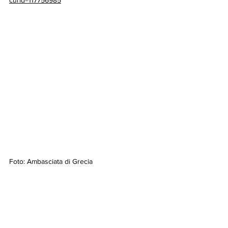
curid=117756985
Foto: Ambasciata di Grecia