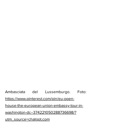
Ambasciata del Lussemburgo. Foto: 
https://www.pinterest.com/pin/eu-open-
house-the-european-union-embassy-tour-in-
washington-dc--374221050288736698/?
utm_source=chatgpt.com