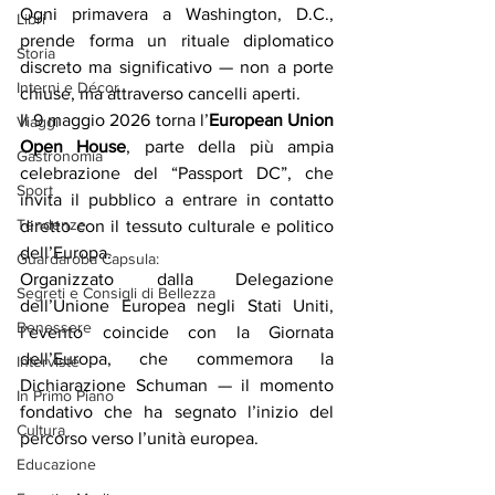
Ogni primavera a Washington, D.C., 
Libri
prende forma un rituale diplomatico 
Storia
discreto ma significativo — non a porte 
Interni e Décor
chiuse, ma attraverso cancelli aperti.
Il 9 maggio 2026 torna l’
European Union 
Viaggi
Open House
, parte della più ampia 
Gastronomia
celebrazione del “Passport DC”, che 
Sport
invita il pubblico a entrare in contatto 
Tendenze
diretto con il tessuto culturale e politico 
dell’Europa.
Guardaroba Capsula:
Organizzato dalla Delegazione 
Segreti e Consigli di Bellezza
dell’Unione Europea negli Stati Uniti, 
Benessere
l’evento coincide con la Giornata 
dell’Europa, che commemora la 
Interviste
Dichiarazione Schuman — il momento 
In Primo Piano
fondativo che ha segnato l’inizio del 
Cultura
percorso verso l’unità europea.
Educazione