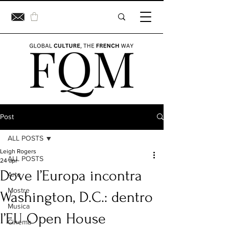
Post
ALL POSTS
Leigh Rogers
ALL POSTS
24 apr
Dove l’Europa incontra
Arte
Mostre
Washington, D.C.: dentro
Musica
l’EU Open House
Cinema