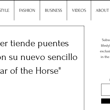
STYLE
FASHION
BUSINESS
VIDEOS
ABOUT
er tiende puentes
Subsc
lifest
exclus
on su nuevo sencillo
in the
ar of the Horse"