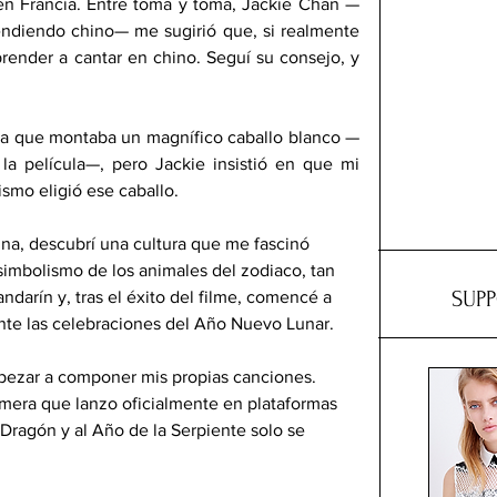
n Francia. Entre toma y toma, Jackie Chan —
ndiendo chino— me sugirió que, si realmente 
render a cantar en chino. Seguí su consejo, y 
a que montaba un magnífico caballo blanco —
a película—, pero Jackie insistió en que mi 
ismo eligió ese caballo.
ina, descubrí una cultura que me fascinó 
imbolismo de los animales del zodiaco, tan 
SUP
ndarín y, tras el éxito del filme, comencé a 
ante las celebraciones del Año Nuevo Lunar.
mpezar a componer mis propias canciones. 
rimera que lanzo oficialmente en plataformas 
 Dragón y al Año de la Serpiente solo se 