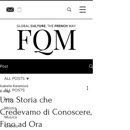
Post
ALL POSTS
Isabelle Karamooz
ALL POSTS
6 mag
Una Storia che
Arte
Mostre
Credevamo di Conoscere,
Musica
Fino ad Ora
Cinema