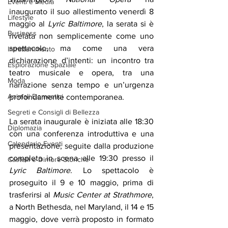
Eventi e Media
inaugurato il suo allestimento venerdì 8 
Lifestyle
maggio al 
Lyric Baltimore
, la serata si è 
Business
rivelata non semplicemente come uno 
spettacolo, ma come una vera 
Intrattenimento
dichiarazione d’intenti: un incontro tra 
Esplorazione Spaziale
teatro musicale e opera, tra una 
Moda
narrazione senza tempo e un’urgenza 
Animali Domestici
profondamente contemporanea.
Segreti e Consigli di Bellezza
La serata inaugurale è iniziata alle 18:30 
Diplomazia
con una conferenza introduttiva e una 
Calendario Eventi
presentazione, seguite dalla produzione 
completa in scena alle 19:30 presso il 
Castelli e Dimore Storiche
Lyric Baltimore
. Lo spettacolo è 
proseguito il 9 e 10 maggio, prima di 
trasferirsi al 
Music Center at Strathmore
, 
a North Bethesda, nel Maryland, il 14 e 15 
maggio, dove verrà proposto in formato 