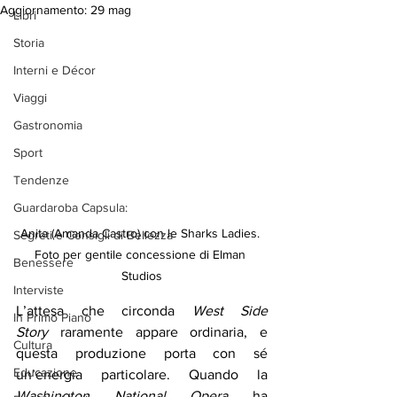
Aggiornamento:
29 mag
Libri
Storia
Interni e Décor
Viaggi
Gastronomia
Sport
Tendenze
Guardaroba Capsula:
Anita (Amanda Castro) con le Sharks Ladies. 
Segreti e Consigli di Bellezza
Foto per gentile concessione di Elman 
Benessere
Studios
Interviste
L’attesa che circonda 
West Side 
In Primo Piano
Story
 raramente appare ordinaria, e 
Cultura
questa produzione porta con sé 
Educazione
un’energia particolare. Quando la 
Washington National Opera
 ha 