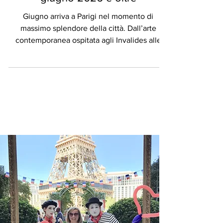
da non perdere a Parigi —
giugno 2026 e oltre
Giugno arriva a Parigi nel momento di
massimo splendore della città. Dall’arte
contemporanea ospitata agli Invalides alle
celebrazioni culturali che animano la città per
tutta la notte durante la Nuit Blanche,
passando per il tennis di livello mondiale al
Roland-Garros, le serate a lume di candela nei
castelli, i festival dedicati ai giardini e gli
appuntamenti della moda, la capitale
francese offre un calendario straordinario di
esperienze per visitatori e residenti. Ecco la