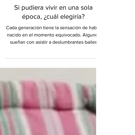
Hogar y decoración
Si pudiera vivir en una sola
época, ¿cuál elegiría?
Cada generación tiene la sensación de haber
nacido en el momento equivocado. Algunos
sueñan con asistir a deslumbrantes bailes
cortesanos bajo inmensos candelabros de
cristal. Otros anhelan los salones
intelectuales de la Ilustración, la grandeza de
los palacios reales o el romanticismo de las
casas de campo donde la arquitectura, el arte
y la artesanía eran celebrados con
extraordinaria devoción. Es una pregunta que
ha fascinado por igual a historiadores,
diseñadores y viaje