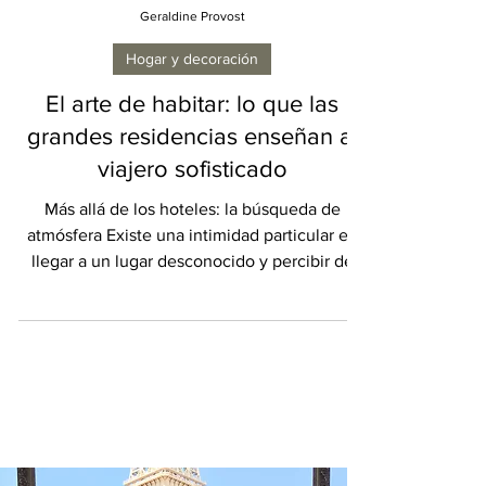
Geraldine Provost
Hogar y decoración
El arte de habitar: lo que las
grandes residencias enseñan al
viajero sofisticado
Más allá de los hoteles: la búsqueda de
atmósfera Existe una intimidad particular en
llegar a un lugar desconocido y percibir de
inmediato el hogar detrás del destino. No el
lobby del hotel cuidadosamente diseñado
para una admiración pasajera, ni las terrazas
impecables concebidas para postales, sino el
lenguaje más silencioso de cómo vive
realmente la gente: la pátina de antiguos