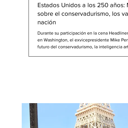
Estados Unidos a los 250 años: 
sobre el conservadurismo, los val
nación
Durante su participación en la cena Headliner
en Washington, el exvicepresidente Mike Penc
futuro del conservadurismo, la inteligencia arti
principios perdurables que, a su juicio, debe
estadounidense. El exvicepresidente Mike Pe
Headliners Dinner del National Press Club. L
National Press Club