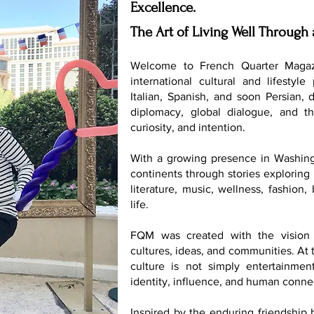
Excellence.
The Art of Living Well Through 
Welcome to French Quarter Magaz
international cultural and lifestyle
Italian, Spanish, and soon Persian, 
diplomacy, global dialogue, and th
curiosity, and intention.
With a growing presence in Washing
continents through stories exploring 
literature, music, wellness, fashion
life.
FQM was created with the vision 
cultures, ideas, and communities. At t
culture is not simply entertainmen
identity, influence, and human conne
Inspired by the enduring friendship