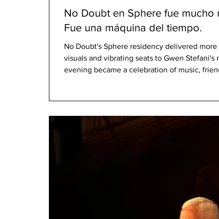
No Doubt en Sphere fue mucho m
Fue una máquina del tiempo.
No Doubt's Sphere residency delivered more 
visuals and vibrating seats to Gwen Stefani's
evening became a celebration of music, friend
united an entire generation.