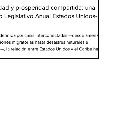
idad y prosperidad compartida: una
o Legislativo Anual Estados Unidos-
definida por crisis interconectadas —desde amenazas
siones migratorias hasta desastres naturales e
, la relación entre Estados Unidos y el Caribe ha
evancia estratégica. Los días 10 y 11 de junio,
 públicas, diplomáticos, líderes empresariales,
ionales se reunieron en Washington, D.C., para
 Legislativo A