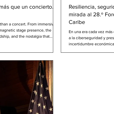
ás que un concierto.
Resiliencia, segur
mirada al 28.º For
Caribe
than a concert. From immersive
 magnetic stage presence, the
En una era cada vez más 
ship, and the nostalgia that
a la ciberseguridad y pre
incertidumbre económica—
adquirido una renovada rel
responsables de políticas
académicos y actores reg
participar en el 28.º Foro