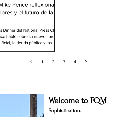
Mike Pence reflexiona
ores y el futuro de la
s Dinner del National Press Club
e habló sobre su nuevo libro, el
ficial, la deuda pública y los
n seguir guiando el experimento
nce interviene durante la cena
a conversación celebrada en el
1
2
3
4
Welcome to FQM
Sophistication.