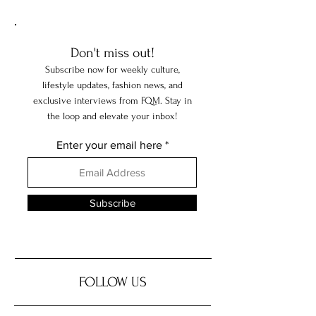
Di Van Cleef & Arpels
Garavani — Il Cap
Personale Di Un’ic
Moda
Don't miss out!
Subscribe now for weekly culture,
lifestyle updates, fashion news, and
exclusive interviews from FQM. Stay in
the loop and elevate your inbox!
Enter your email here
Subscribe
FOLLOW US