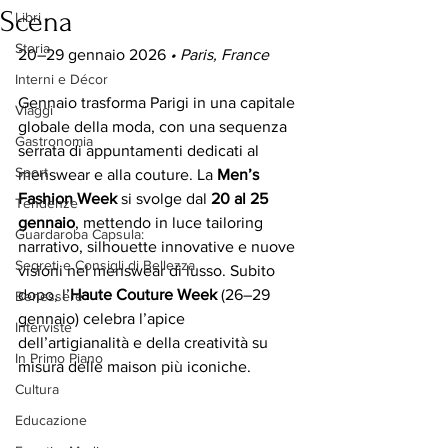
Scena
Libri
Storia
20–29 gennaio 2026 
• Paris, France 
Interni e Décor
Gennaio trasforma Parigi in una capitale 
Viaggi
globale della moda, con una sequenza 
Gastronomia
serrata di appuntamenti dedicati al 
Sport
menswear e alla couture. La 
Men’s 
Fashion Week
 si svolge dal 
20 al 25 
Tendenze
gennaio
, mettendo in luce tailoring 
Guardaroba Capsula:
narrativo, silhouette innovative e nuove 
Segreti e Consigli di Bellezza
visioni nel menswear di lusso. Subito 
dopo, l’
Haute Couture Week
 (26–29 
Benessere
gennaio) celebra l’apice 
Interviste
dell’artigianalità e della creatività su 
In Primo Piano
misura delle maison più iconiche.
Cultura
Educazione