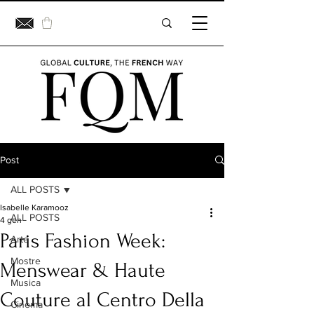
Post
ALL POSTS
Isabelle Karamooz
ALL POSTS
4 gen
Paris Fashion Week:
Arte
Mostre
Menswear & Haute
Musica
Couture al Centro Della
Cinema