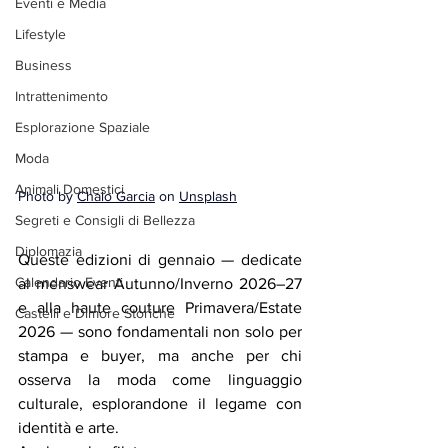
Eventi e Media
Lifestyle
Business
Intrattenimento
Esplorazione Spaziale
Moda
Animali Domestici
Photo by 
Chalo Garcia
 on 
Unsplash
Segreti e Consigli di Bellezza
Diplomazia
Queste edizioni di gennaio — dedicate 
Calendario Eventi
al menswear Autunno/Inverno 2026–27 
e alla haute couture Primavera/Estate 
Castelli e Dimore Storiche
2026 — sono fondamentali non solo per 
stampa e buyer, ma anche per chi 
osserva la moda come linguaggio 
culturale, esplorandone il legame con 
identità e arte.