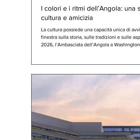
I colori e i ritmi dell’Angola: una
cultura e amicizia
La cultura possiede una capacità unica di avv
finestra sulla storia, sulle tradizioni e sulle a
2026, l’Ambasciata dell’Angola a Washington, 
serata dedicata alla celebrazione del ricco p
mettendo al contempo in luce il rapporto dura
l’Angola e gli Stati Uniti. Attraverso mostre st