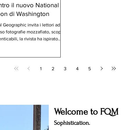
ntro il nuovo National
ion di Washington
l Geographic invita i lettori ad
erso fotografie mozzafiato, scoperte
icabili, la rivista ha ispirato
e meraviglia. Ora, quello spirito
nente nel cuore di Washington,
ic Museum of Exploration ha
1
2
3
4
5
Welcome to FQM
Sophistication.