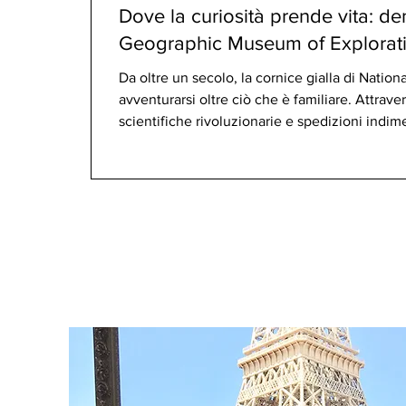
Dove la curiosità prende vita: de
Geographic Museum of Explorat
Da oltre un secolo, la cornice gialla di Nationa
avventurarsi oltre ciò che è familiare. Attrav
scientifiche rivoluzionarie e spedizioni indiment
generazioni a guardare il mondo con curiosità 
di esplorazione ha trovato una dimora perma
D.C. Il 26 giugno 2026, il National Geograph
ufficialm