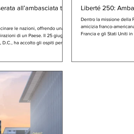
 serata all’ambasciata tra
Liberté 250: Ambas
Dentro la missione della 
amicizia franco-americana
icinare le nazioni, offrendo una
Francia e gli Stati Uniti 
spirazioni di un Paese. Il 25 giugno
acrobatica d’élite dell’A
D.C., ha accolto gli ospiti per una
l’Ambasciata di Francia a
atrimonio culturale angolano,
pattuglia nell’ambito di
turo e in continua evoluzione tra
250º a
oriche, arte tradizionale, cucina