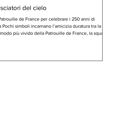
ciatori del cielo
Patrouille de France per celebrare i 250 anni di
 Pochi simboli incarnano l’amicizia duratura tra la
in modo più vivido della Patrouille de France, la squadra
eronautica e dello Spazio francese. Il 23 giugno 2026,
 Washington D.C. ha accolto i nove piloti della celebre
 Liberté 250, una missione nazionale che commemora il