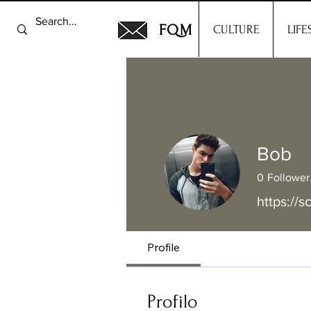
FQM
CULTURE
LIFE
Bob
0
Follower
https://s
Profile
Profilo