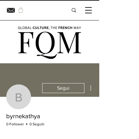
Altre azioni
Segui
byrnekathya
byrnekathya
0 Follower
0 Seguiti