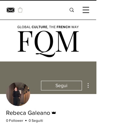
Altre azioni
Segui
Amministratore
Rebeca Galeano
0 Follower
0 Seguiti