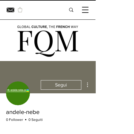
Altre azioni
Segui
andele-nebe
0 Follower
0 Seguiti