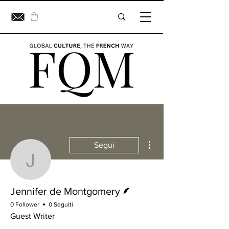
Altre azioni
Segui
Jennifer de Montgomery
Redattore
Jennifer de Montgomery
0 Follower
0 Seguiti
Guest Writer