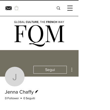
Altre azioni
Segui
Jenna Chaffy
Redattore
Jenna Chaffy
0 Follower
0 Seguiti