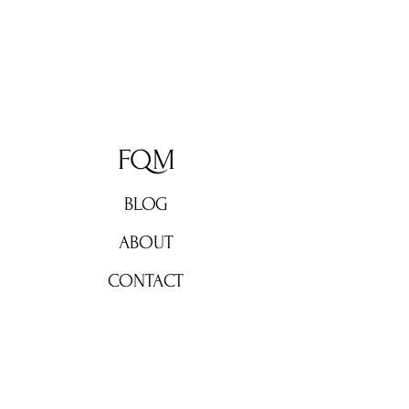
FQM
BLOG
ABOUT
CONTACT
Don't miss out!
Subscribe now for weekly