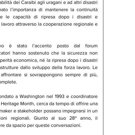
lità dei Caraibi agli uragani e ad altri disastri 
nato l’importanza di mantenere la continuità 
zare le capacità di ripresa dopo i disastri e 
a lavoro attraverso la cooperazione regionale e 
tivo è stato l’accento posto dal forum 
zzatori hanno sostenuto che la sicurezza non 
erità economica, né la ripresa dopo i disastri 
astrutture dallo sviluppo della forza lavoro. Le 
 affrontare si sovrappongono sempre di più, 
complete.
 fondato a Washington nel 1993 e coordinatore 
Heritage Month, cerca da tempo di offrire una 
cymaker e stakeholder possano impegnarsi in un 
tioni regionali. Giunto al suo 28º anno, il 
re da spazio per queste conversazioni.