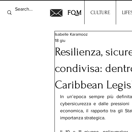
FQM
CULTURE
LIFE
Isabelle Karamooz
18 giu
Resilienza, sicur
condivisa: dentro
Caribbean Legis
In un’epoca sempre più definita 
cybersicurezza e dalle pressioni mi
economica, il rapporto tra gli Sta
importanza strategica.
Il 10 e 11 giugno, policymaker, 