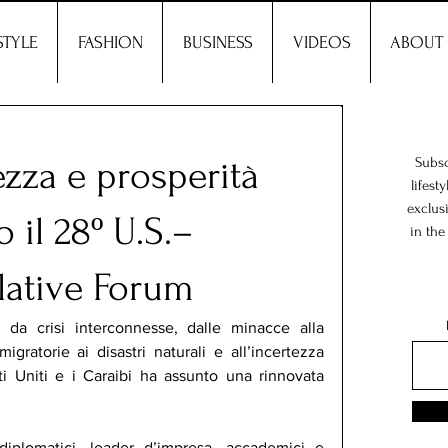
STYLE
FASHION
BUSINESS
VIDEOS
ABOUT
ezza e prosperità
Subsc
lifest
exclus
 il 28º U.S.–
in the
lative Forum
da crisi interconnesse, dalle minacce alla 
gratorie ai disastri naturali e all’incertezza 
ti Uniti e i Caraibi ha assunto una rinnovata 
diplomatici, leader d’impresa, accademici e 