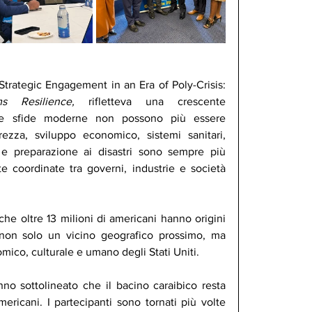
Il tema del 2026, U.S.–Caribbean Strategic Engagement in an Era of Poly-Crisis: 
ms Resilience, 
rifletteva una crescente 
le sfide moderne non possono più essere 
ezza, sviluppo economico, sistemi sanitari, 
ure e preparazione ai disastri sono sempre più 
e coordinate tra governi, industrie e società 
he oltre 13 milioni di americani hanno origini 
non solo un vicino geografico prossimo, ma 
ico, culturale e umano degli Stati Uniti.
nno sottolineato che il bacino caraibico resta 
mericani. I partecipanti sono tornati più volte 