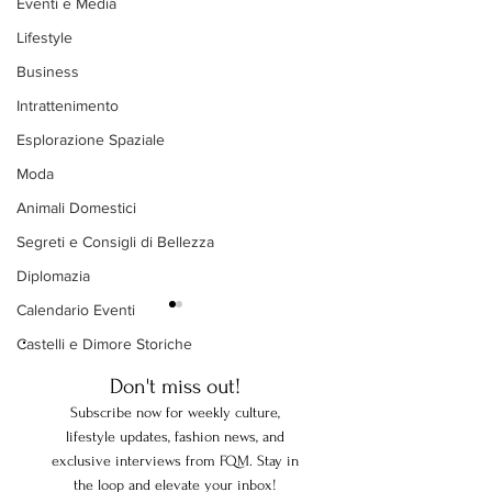
Eventi e Media
Lifestyle
Business
Intrattenimento
Esplorazione Spaziale
Moda
Animali Domestici
Segreti e Consigli di Bellezza
Diplomazia
Calendario Eventi
Castelli e Dimore Storiche
Don't miss out!
Subscribe now for weekly culture,
lifestyle updates, fashion news, and
exclusive interviews from FQM. Stay in
L’America a 250 anni: Mike
Annunciamo Il Mig
the loop and elevate your inbox!