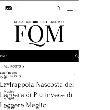
Post
ALL POSTS
Leigh Rogers
ALL POSTS
22 gen
La Trappola Nascosta del
Arte
Mostre
Leggere di Più invece di
Musica
Leggere Meglio
Cinema