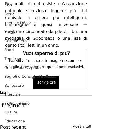
Per molti di noi esiste un’assunzione 
Libri
culturale silenziosa: leggere più libri 
Storia
equivale a essere più intelligenti. 
Interni e Décor
L’immagine è quasi universale — 
qualcuno circondato da pile di libri, una 
Viaggi
medaglia di Goodreads o una lista di 
Gastronomia
cento titoli letti in un anno.
Sport
Vuoi saperne di più?
Tendenze
Iscriviti a frenchquartermagazine.com per 
continuare a leggere questi post esclusivi.
Guardaroba Capsula:
Segreti e Consigli di Bellezza
Iscriviti ora
Benessere
Libri
Interviste
In Primo Piano
Cultura
Educazione
Mostra tutti
Post recenti