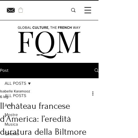
Post
ALL POSTS
Isabelle Karamooz
ALL POSTS
6 lug
Il château francese
Arte
Mostre
d’America: l’eredità
Musica
duratura della Biltmore
Cinema