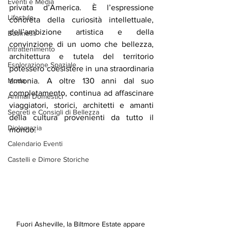
Eventi e Media
privata d’America. È l’espressione 
Lifestyle
concreta della curiosità intellettuale, 
dell’ambizione artistica e della 
Business
convinzione di un uomo che bellezza, 
Intrattenimento
architettura e tutela del territorio 
Esplorazione Spaziale
potessero coesistere in una straordinaria 
Moda
armonia. A oltre 130 anni dal suo 
completamento, continua ad affascinare 
Animali Domestici
viaggiatori, storici, architetti e amanti 
Segreti e Consigli di Bellezza
della cultura provenienti da tutto il 
Diplomazia
mondo.
Calendario Eventi
Castelli e Dimore Storiche
Fuori Asheville, la Biltmore Estate appare 