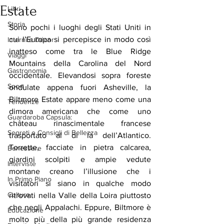
Estate
Libri
Storia
Sono pochi i luoghi degli Stati Uniti in 
cui l’Europa si percepisce in modo così 
Interni e Décor
inatteso come tra le Blue Ridge 
Viaggi
Mountains della Carolina del Nord 
Gastronomia
occidentale. Elevandosi sopra foreste 
Sport
ondulate appena fuori Asheville, la 
Biltmore Estate appare meno come una 
Tendenze
dimora americana che come uno 
Guardaroba Capsula:
château rinascimentale francese 
Segreti e Consigli di Bellezza
trasportato al di là dell’Atlantico. 
Torrette, facciate in pietra calcarea, 
Benessere
giardini scolpiti e ampie vedute 
Interviste
montane creano l’illusione che i 
In Primo Piano
visitatori si siano in qualche modo 
Cultura
ritrovati nella Valle della Loira piuttosto 
che negli Appalachi. Eppure, Biltmore è 
Educazione
molto più della più grande residenza 