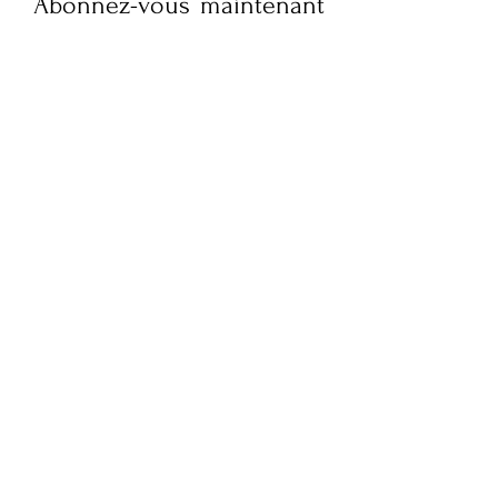
Abonnez-vous maintenant
pour recevoir des mises à
jour hebdomadaires sur la
culture, le style de vie,
l'actualité de la mode et
des interviews exclusives
de FQM. Restez informé et
embellissez votre boîte
mail !
Soumettez votre e-mail ici
S'ABONNER