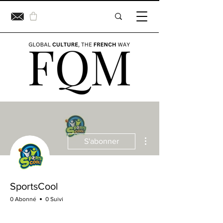
Plus d'actions
S'abonner
SportsCool
0 Abonné
0 Suivi