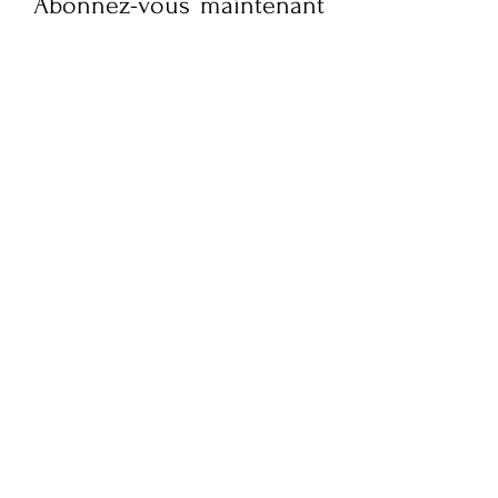
Abonnez-vous maintenant
pour recevoir des mises à
jour hebdomadaires sur la
culture, le style de vie,
l'actualité de la mode et
des interviews exclusives
de FQM. Restez informé et
embellissez votre boîte
mail !
Soumettez votre e-mail ici
S'ABONNER