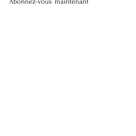
Abonnez-vous maintenant
pour recevoir des mises à
jour hebdomadaires sur la
culture, le style de vie,
l'actualité de la mode et
des interviews exclusives
de FQM. Restez informé et
embellissez votre boîte
mail !
Soumettez votre e-mail ici
S'ABONNER