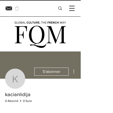
Plus d'actions
S'abonner
kacianlidija
kacianlidija
0 Abonné
0 Suivi