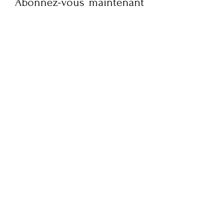
Abonnez-vous maintenant
pour recevoir des mises à
jour hebdomadaires sur la
culture, le style de vie,
l'actualité de la mode et
des interviews exclusives
de FQM. Restez informé et
embellissez votre boîte
mail !
Soumettez votre e-mail ici
S'ABONNER